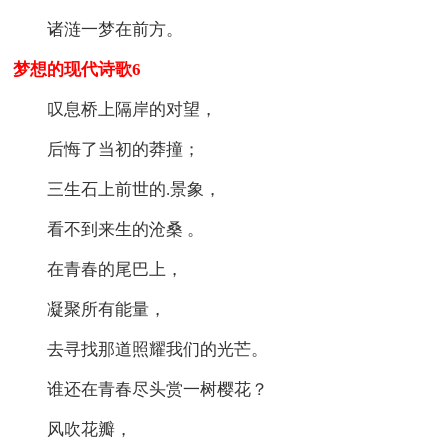
诸涟一梦在前方。
梦想的现代诗歌6
叹息桥上隔岸的对望，
后悔了当初的莽撞；
三生石上前世的.景象，
看不到来生的沧桑 。
在青春的尾巴上，
凝聚所有能量，
去寻找那道照耀我们的光芒。
谁还在青春尽头赏一树樱花？
风吹花瓣，