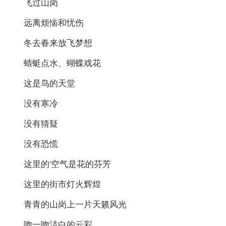
飞过山岗
远离烦恼和忧伤
冬去春来放飞梦想
蜻蜓点水、蝴蝶戏花
这是鸟的天堂
没有寒冷
没有猜疑
没有恐慌
这里的'空气是花的芬芳
这里的街市灯火辉煌
青青的山岗上一片天籁风光
吻一吻洁白的云彩