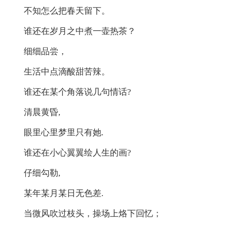
不知怎么把春天留下。
谁还在岁月之中煮一壶热茶？
细细品尝，
生活中点滴酸甜苦辣。
谁还在某个角落说几句情话?
清晨黄昏,
眼里心里梦里只有她.
谁还在小心翼翼绘人生的画?
仔细勾勒,
某年某月某日无色差.
当微风吹过枝头，操场上烙下回忆；