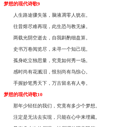
梦想的现代诗歌9
人生路途骤失落，脑液凋零人犹在。
往昔熔尽难再现，此生恐与教无缘。
两载光阴空逝去，自我斟酌细盘算。
史书万卷阅览尽，未寻一个知己现。
孤身屹立独思量，究竟如何秀一场。
感时尚有花溅泪，恨别尚有鸟惊心。
手握妙笔秀天下，万古留名有人夸。
梦想的现代诗歌10
那年少轻狂的我们，究竟有多少个梦想。
注定是无法去实现，只能在心中来埋藏。