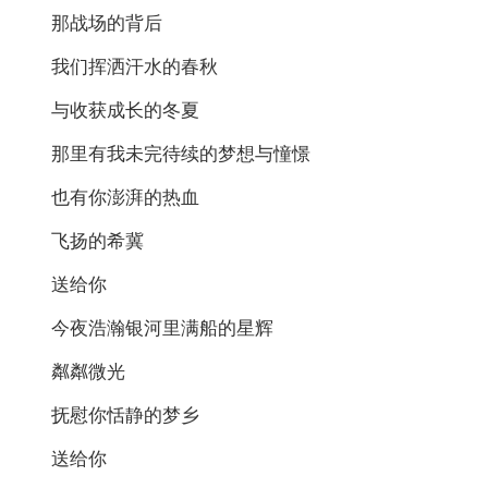
那战场的背后
我们挥洒汗水的春秋
与收获成长的冬夏
那里有我未完待续的梦想与憧憬
也有你澎湃的热血
飞扬的希冀
送给你
今夜浩瀚银河里满船的星辉
粼粼微光
抚慰你恬静的梦乡
送给你