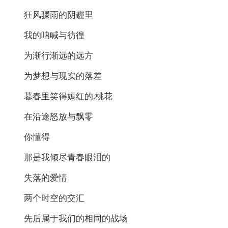
狂风骤雨的阴霾里
我的呐喊与彷徨
为渐行渐远的远方
为梦想与现实的落差
暮春里笑得嫣红的.桃花
在沿途怒放与飘零
你懂得
那是我倾尽青春眼泪的
失落的爱情
两个时空的交汇
先后属于我们的相同的战场