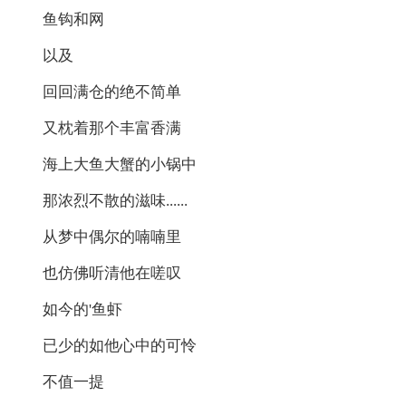
鱼钩和网
以及
回回满仓的绝不简单
又枕着那个丰富香满
海上大鱼大蟹的小锅中
那浓烈不散的滋味......
从梦中偶尔的喃喃里
也仿佛听清他在嗟叹
如今的'鱼虾
已少的如他心中的可怜
不值一提