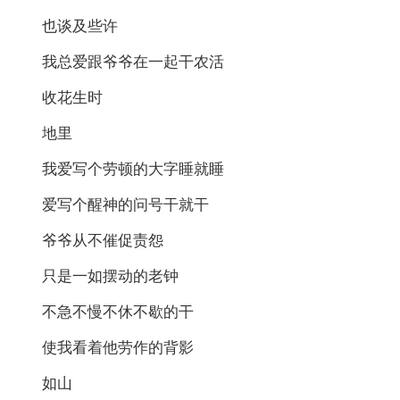
也谈及些许
我总爱跟爷爷在一起干农活
收花生时
地里
我爱写个劳顿的大字睡就睡
爱写个醒神的问号干就干
爷爷从不催促责怨
只是一如摆动的老钟
不急不慢不休不歇的干
使我看着他劳作的背影
如山