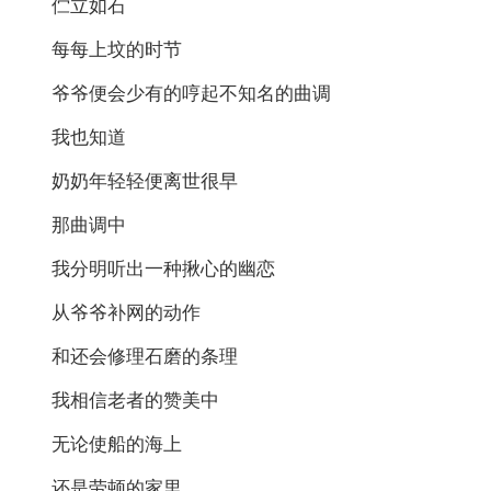
伫立如石
每每上坟的时节
爷爷便会少有的哼起不知名的曲调
我也知道
奶奶年轻轻便离世很早
那曲调中
我分明听出一种揪心的幽恋
从爷爷补网的动作
和还会修理石磨的条理
我相信老者的赞美中
无论使船的海上
还是劳顿的家里