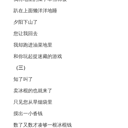
趴在上面懒洋洋地睡
夕阳下山了
您让我回去
我却跑进油菜地里
和你玩起捉迷藏的游戏
（三）
知了叫了
卖冰棍的也就来了
只见您从旱烟袋里
摸出一小沓钱
数了又数才凑够一根冰棍钱