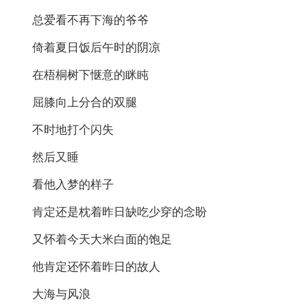
总爱看不再下海的爷爷
倚着夏日饭后午时的阴凉
在梧桐树下惬意的眯盹
屈膝向上分合的双腿
不时地打个闪失
然后又睡
看他入梦的样子
肯定还是枕着昨日缺吃少穿的念盼
又怀着今天大米白面的饱足
他肯定还怀着昨日的故人
大海与风浪