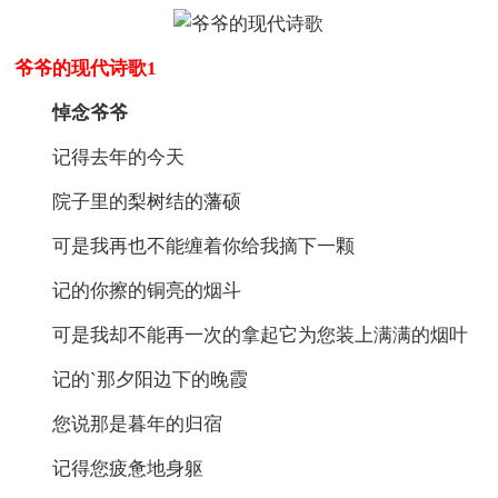
爷爷的现代诗歌1
悼念爷爷
记得去年的今天
院子里的梨树结的藩硕
可是我再也不能缠着你给我摘下一颗
记的你擦的铜亮的烟斗
可是我却不能再一次的拿起它为您装上满满的烟叶
记的`那夕阳边下的晚霞
您说那是暮年的归宿
记得您疲惫地身躯