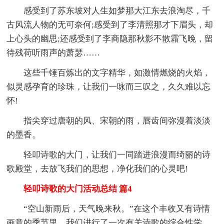
感受到了苏东坡对人生如梦那大江东去浪淘尽，千
古风流人物的无可奈何;感受到了李清照那才下眉头，却
上心头的幽思;还感受到了李商隐那秋影不散霜飞晚，留
待残荷听雨声的萧瑟……
这些千锤百炼出的文字精华，如激情燃烧的火焰，
似灵感孕育的珍珠，让我们一咏而三叹之，久久难以忘
怀!
指尖穿过唐朝的风、宋朝的雨，唇齿间弥漫着淡淡
的墨香。
轻叩诗歌的大门，让我们一同踏进浪漫而绮丽的诗
歌殿堂，去放飞我们的思想，净化我们的心灵吧!
轻叩诗歌的大门活动总结 篇4
“空山新雨后，天气晚来秋。”在这个丰收又有诗情
画意的季节里，我们进行了一次有关诗歌的综合性学