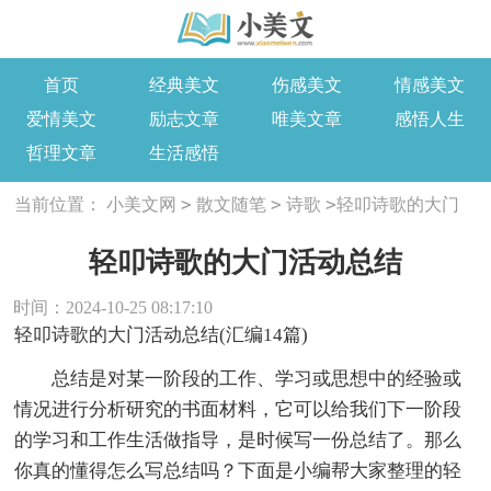
首页
经典美文
伤感美文
情感美文
爱情美文
励志文章
唯美文章
感悟人生
哲理文章
生活感悟
>
>
>
当前位置：
小美文网
散文随笔
诗歌
轻叩诗歌的大门
活动总结
轻叩诗歌的大门活动总结
时间：2024-10-25 08:17:10
轻叩诗歌的大门活动总结(汇编14篇)
总结是对某一阶段的工作、学习或思想中的经验或
情况进行分析研究的书面材料，它可以给我们下一阶段
的学习和工作生活做指导，是时候写一份总结了。那么
你真的懂得怎么写总结吗？下面是小编帮大家整理的轻