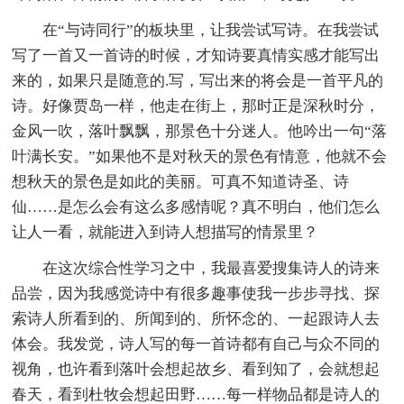
在“与诗同行”的板块里，让我尝试写诗。在我尝试
写了一首又一首诗的时候，才知诗要真情实感才能写出
来的，如果只是随意的.写，写出来的将会是一首平凡的
诗。好像贾岛一样，他走在街上，那时正是深秋时分，
金风一吹，落叶飘飘，那景色十分迷人。他吟出一句“落
叶满长安。”如果他不是对秋天的景色有情意，他就不会
想秋天的景色是如此的美丽。可真不知道诗圣、诗
仙……是怎么会有这么多感情呢？真不明白，他们怎么
让人一看，就能进入到诗人想描写的情景里？
在这次综合性学习之中，我最喜爱搜集诗人的诗来
品尝，因为我感觉诗中有很多趣事使我一步步寻找、探
索诗人所看到的、所闻到的、所怀念的、一起跟诗人去
体会。我发觉，诗人写的每一首诗都有自己与众不同的
视角，也许看到落叶会想起故乡、看到知了，会就想起
春天，看到杜牧会想起田野……每一样物品都是诗人的