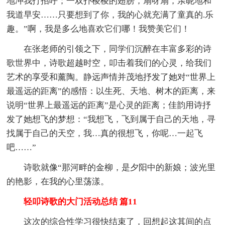
地冲我打招呼；一双扑棱棱的翅膀，扇呀扇，亲昵地和
我道早安……只要想到了你，我的心就充满了童真的.乐
趣。”啊，我是多么地喜欢它们哪！我赞美它们！
在张老师的引领之下，同学们沉醉在丰富多彩的诗
歌世界中，诗歌超越时空，叩击着我们的心灵，给我们
艺术的享受和薰陶。静远声情并茂地抒发了她对“世界上
最遥远的距离”的感悟：以生死、天地、树木的距离，来
说明“世界上最遥远的距离”是心灵的距离；佳韵用诗抒
发了她想飞的梦想：“我想飞，飞到属于自己的天地，寻
找属于自己的天空，我…真的很想飞，你呢…一起飞
吧……”
诗歌就像“那河畔的金柳，是夕阳中的新娘；波光里
的艳影，在我的心里荡漾。
轻叩诗歌的大门活动总结 篇11
这次的综合性学习很快结束了，回想起这其间的点