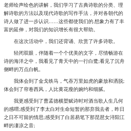
老师绘声绘色的讲解，我们学习了古典诗歌的分类、理
解诗歌的方法以及现代诗歌的写作手法，并对各朝代的
诗人做了进一步认识……这些都使我们的.想象力有了丰
富的延伸，对我们的知识增长有很大帮助。
在这次活动中，我们还背诵、欣赏了许多诗歌。
轻闭双眼，伴随着一个个优美的文字，尽情畅游在
诗的海洋之中，我看见了青天中的一行白鹭;看见了沉舟
侧畔的万点白帆。
我体会到了金戈铁马，气吞万里如虎的豪放和洒脱;
体会到了帘卷西风，人比黄花瘦的婉约和细腻。
我更感受到了曹孟德横槊赋诗时对酒当歌人生几何
的感喟;感受到了李太白对生命短暂的那弃我去者，昨日
之日不可留的情思;感受到了白居易笔下那琵琶女浔阳江
畔的凄凉之音;