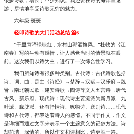
很多诗歌，增长了不少知识。我还要在诗的海洋里遨
游，尽情地享受诗歌无穷的魅力。
六年级:斑斑
轻叩诗歌的大门活动总结 篇6
“千里莺啼绿映红，水村山郭酒旗风。”杜牧的《江
南春》写的生动有感情，让人感觉当时的情景就在眼
前。这次我们以诗为主，进行了一次综合性学习。
我们所知诗有很多种类别。古代诗：古代诗歌包括
诗、词、曲，是由《诗经》→楚辞→汉赋→汉乐府→魏
晋→南北朝民歌→建安诗歌→陶诗等文人五言诗→唐代
古风、新乐府。现代诗：现代诗主要流派为新月派、九
叶派、朦胧派。还有抒情诗、咏物诗、送别诗……现代
诗和古代诗，都表达着诗人的感情。不同于作文，作文
是详细而通过文字来表示一个主题意义的记叙方法。诗
却简洁、深情的。所以作文和诗相比，诗更胜一筹。