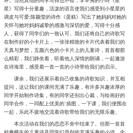
评。当然其他的同学写得也不错，李辛夷的小诗《星
星》写得十分童趣，活泼的语言使我们感受到小星星的
调皮与可爱;陈颖莹的诗作《蛋糕》写出了她妈妈对她的
关怀与她对妈妈诚挚的感激与深切的爱，写得十分感
人，获得了同学们的一致认可。我们还将自己的诗歌写
在制作好的小卡片上，一张张精致的卡片代表着我们的
天真与梦想，五颜六色的小卡片上的儿童诗，首首都那
么精彩，我们静坐着，听着他人深情的朗诵，一起遨游
在诗海里，感受着一首一首的小诗带给我们的启示。
课余，我们还展示着自己收集的诗歌知识，并互相
提问，这让我们的课间充满了乐趣，有许多兴趣浓厚的
同学开始制作诗集，有的同学还别出心裁，与绘画好的
同学合作，一同配上优美的`插图，一下课，我们便围在
一起，乐此不疲地交流着诗歌带给我们的无限乐趣。
本次活动在我们的恋恋不舍中结束了。但那一首首
妙趣横生的儿童诗及同学们原创的充满乐趣的小诗，全