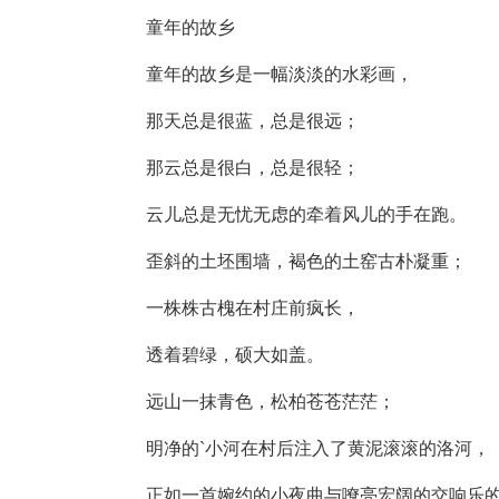
童年的故乡
童年的故乡是一幅淡淡的水彩画，
那天总是很蓝，总是很远；
那云总是很白，总是很轻；
云儿总是无忧无虑的牵着风儿的手在跑。
歪斜的土坯围墙，褐色的土窑古朴凝重；
一株株古槐在村庄前疯长，
透着碧绿，硕大如盖。
远山一抹青色，松柏苍苍茫茫；
明净的`小河在村后注入了黄泥滚滚的洛河，
正如一首婉约的小夜曲与嘹亮宏阔的交响乐的