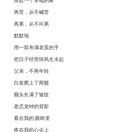
撑起一个幸福的家
再苦，从不喊苦
再累，从不叫累
默默地
用一双布满老茧的手
把日子经营得风生水起
父亲，不再年轻
白发爬上了两鬓
额头长满了皱纹
老态龙钟的背影
看在我的.眼眸里
疼在我的心尖上