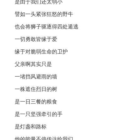
是由于我们还太弱小
譬如一头紧张狂怒的野牛
也会将狮子驱逐得四处遁逃
一切勇敢皆缘于爱
缘于对脆弱生命的卫护
父亲啊其实只是
一堵挡风避雨的墙
一株遮住烈日的树
是一日三餐的粮食
是一只坚强牵引的手
是灯盏和路标
他的能量不停传达给我们