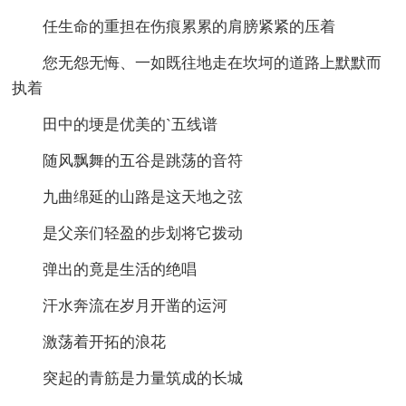
任生命的重担在伤痕累累的肩膀紧紧的压着
您无怨无悔、一如既往地走在坎坷的道路上默默而
执着
田中的埂是优美的`五线谱
随风飘舞的五谷是跳荡的音符
九曲绵延的山路是这天地之弦
是父亲们轻盈的步划将它拨动
弹出的竟是生活的绝唱
汗水奔流在岁月开凿的运河
激荡着开拓的浪花
突起的青筋是力量筑成的长城