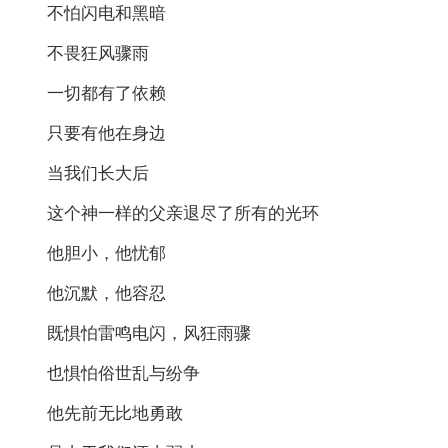
不怕闪电和黑暗
不畏狂风骤雨
一切都有了依赖
只要有他在身边
当我们长大后
这个神一样的父亲退尽了所有的光环
他胆小，他忧郁
他沉默，他容忍
既惧怕雷鸣电闪，风狂雨骤
也惧怕俗世乱与纷争
他先前无比地勇敢