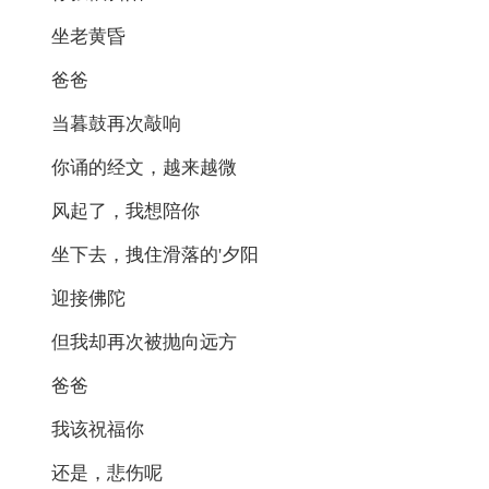
坐老黄昏
爸爸
当暮鼓再次敲响
你诵的经文，越来越微
风起了，我想陪你
坐下去，拽住滑落的'夕阳
迎接佛陀
但我却再次被抛向远方
爸爸
我该祝福你
还是，悲伤呢