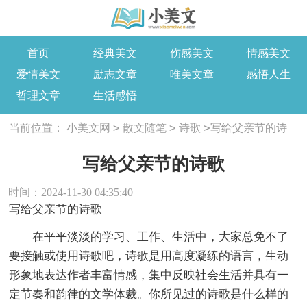
首页
经典美文
伤感美文
情感美文
爱情美文
励志文章
唯美文章
感悟人生
哲理文章
生活感悟
>
>
>
当前位置：
小美文网
散文随笔
诗歌
写给父亲节的诗
歌
写给父亲节的诗歌
时间：2024-11-30 04:35:40
写给父亲节的诗歌
在平平淡淡的学习、工作、生活中，大家总免不了
要接触或使用诗歌吧，诗歌是用高度凝练的语言，生动
形象地表达作者丰富情感，集中反映社会生活并具有一
定节奏和韵律的文学体裁。你所见过的诗歌是什么样的