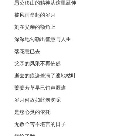
愚公移山的精神从这里延伸
被风雨垒起的岁月
刻在父亲的额角上
深深地勾勒出智慧与人生
落花意已去
父亲的风采不再依然
逝去的痕迹盖满了遍地枯叶
萋萋芳草早已销声匿迹
岁月何故如此匆匆呢
是您心灵的依托
无数个苦不堪言的日子