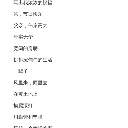
写出我浓浓的祝福
爸，节日快乐
父亲，伟岸高大
朴实无华
宽阔的肩膀
挑起沉甸甸的生活
一辈子
风里来，雨里去
在黄土地上
摸爬滚打
用勤劳和坚强