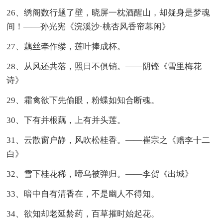
26、绣阁数行题了壁，晓屏一枕酒醒山，却疑身是梦魂
间！——孙光宪《浣溪沙·桃杏风香帘幕闲》
27、藕丝牵作缕，莲叶捧成杯。
28、从风还共落，照日不俱销。——阴铿《雪里梅花
诗》
29、霜禽欲下先偷眼，粉蝶如知合断魂。
30、下有并根藕，上有并头莲。
31、云散窗户静，风吹松桂香。——崔宗之《赠李十二
白》
32、雪下桂花稀，啼乌被弹归。——李贺《出城》
33、暗中自有清香在，不是幽人不得知。
34、欲知却老延龄药，百草摧时始起花。