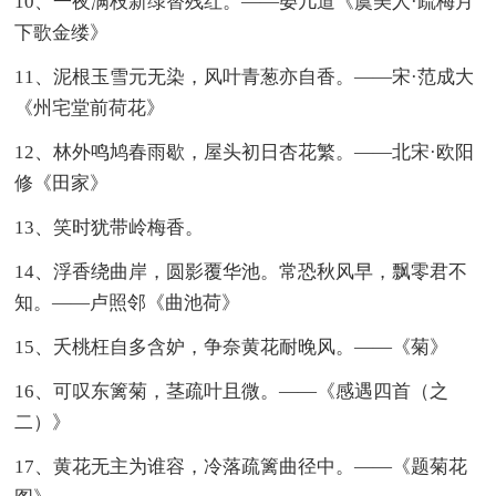
10、一夜满枝新绿替残红。——晏几道《虞美人·疏梅月
下歌金缕》
11、泥根玉雪元无染，风叶青葱亦自香。——宋·范成大
《州宅堂前荷花》
12、林外鸣鸠春雨歇，屋头初日杏花繁。——北宋·欧阳
修《田家》
13、笑时犹带岭梅香。
14、浮香绕曲岸，圆影覆华池。常恐秋风早，飘零君不
知。——卢照邻《曲池荷》
15、夭桃枉自多含妒，争奈黄花耐晚风。——《菊》
16、可叹东篱菊，茎疏叶且微。——《感遇四首（之
二）》
17、黄花无主为谁容，冷落疏篱曲径中。——《题菊花