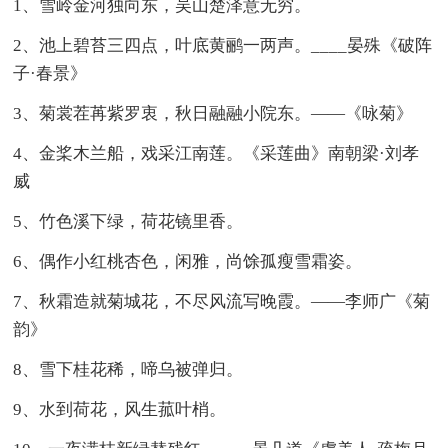
1、雪岭金河独向东，吴山楚泽意无穷。
2、池上碧苔三四点，叶底黄鹂一两声。____晏殊《破阵
子·春景》
3、菊裳茬苒紫罗衷，秋日融融小院东。——《咏菊》
4、金桨木兰船，戏采江南莲。《采莲曲》南朝梁·刘孝
威
5、竹色溪下绿，荷花镜里香。
6、偶作小红桃杏色，闲雅，尚馀孤瘦雪霜姿。
7、秋霜造就菊城花，不尽风流写晚霞。——李师广《菊
韵》
8、雪下桂花稀，啼乌被弹归。
9、水到荷花，风生菰叶梢。