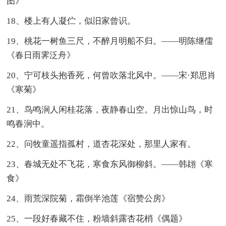
图》
18、楼上有人凝伫，似旧家曾识。
19、桃花一树鱼三尺，不醉月明船不归。——明陈继儒
《春日雨霁泛舟》
20、宁可枝头抱香死，何曾吹落北风中。——宋·郑思肖
《寒菊》
21、鸟鸣涧人闲桂花落，夜静春山空。月出惊山鸟，时
鸣春涧中。
22、问牧童遥指孤村，道杏花深处，那里人家有。
23、春城无处不飞花，寒食东风御柳斜。——韩翃《寒
食》
24、雨荒深院菊，霜倒半池莲《宿赞公房》
25、一段好春藏不住，粉墙斜露杏花梢《偶题》