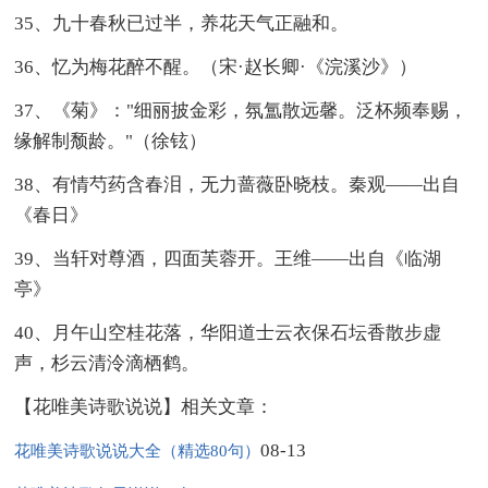
35、九十春秋已过半，养花天气正融和。
36、忆为梅花醉不醒。（宋·赵长卿·《浣溪沙》）
37、《菊》："细丽披金彩，氛氲散远馨。泛杯频奉赐，
缘解制颓龄。"（徐铉）
38、有情芍药含春泪，无力蔷薇卧晓枝。秦观——出自
《春日》
39、当轩对尊酒，四面芙蓉开。王维——出自《临湖
亭》
40、月午山空桂花落，华阳道士云衣保石坛香散步虚
声，杉云清泠滴栖鹤。
【花唯美诗歌说说】相关文章：
08-13
花唯美诗歌说说大全（精选80句）