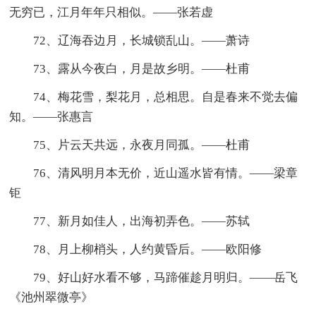
无穷已，江月年年只相似。——张若虚
72、辽海吞边月，长城锁乱山。——萧诗
73、露从今夜白，月是故乡明。——杜甫
74、梅花雪，梨花月，总相思。自是春来不觉去偏
知。——张惠言
75、片云天共远，永夜月同孤。——杜甫
76、清风明月本无价，近山遥水皆有情。——梁章
钜
77、新月如佳人，出海初弄色。——苏轼
78、月上柳梢头，人约黄昏后。——欧阳修
79、好山好水看不够，马蹄催趁月明归。——岳飞
《池州翠微亭》