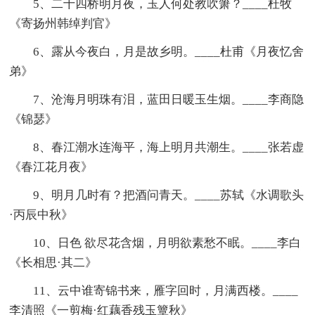
5、二十四桥明月夜，玉人何处教吹箫？____杜牧
《寄扬州韩绰判官》
6、露从今夜白，月是故乡明。____杜甫《月夜忆舍
弟》
7、沧海月明珠有泪，蓝田日暖玉生烟。____李商隐
《锦瑟》
8、春江潮水连海平，海上明月共潮生。____张若虚
《春江花月夜》
9、明月几时有？把酒问青天。____苏轼《水调歌头
·丙辰中秋》
10、日色 欲尽花含烟，月明欲素愁不眠。____李白
《长相思·其二》
11、云中谁寄锦书来，雁字回时，月满西楼。____
李清照《一剪梅·红藕香残玉簟秋》