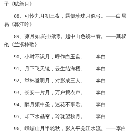
子《赋新月》
88、可怜九月初三夜，露似珍珠月似弓。——白居
易《暮江吟》
89、凉月如眉挂柳湾。越中山色镜中看。——戴叔
伦《兰溪棹歌》
90、小时不识月，呼作白玉盘。——李白
91、月下飞天镜，云生结海楼。——李白
92、举杯邀明月，对影成三人。——李白
93、长安一片月，万户捣衣声。——李白
94、醉月频中圣，迷花不事君。——李白
95、却下水晶帘，玲珑望秋月。——李白
96、峨嵋山月半轮秋，影入平羌江水流。——李白