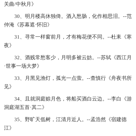
关曲/中秋月》
30、明月楼高休独倚。酒入愁肠，化作相思泪。--范
仲淹《苏幕遮·怀旧》
31、寻常一样窗前月，才有梅花便不同。--杜耒《寒
夜》
32、酒贱常愁客少，月明多被云妨。--苏轼《西江月
·世事一场大梦》
33、月黑见渔灯，孤光一点萤。--查慎行《舟夜书所
见》
34、且就洞庭赊月色，将船买酒白云边。--李白《游
洞庭湖五首·其二》
35、野旷天低树，江清月近人。--孟浩然《宿建德
江》