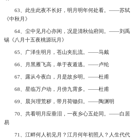
63、此生此夜不长好，明月明年何处看。——苏轼
《中秋月》
64、尘中见月心亦闲，况是清秋仙府间。——刘禹
锡《八月十五夜桃源玩月》
65、广泽生明月，苍山夹乱流。——马戴
66、月黑雁飞高，单于夜遁逃。——卢纶
67、露从今夜白，月是故乡明。——杜甫
68、星临万户动，月傍九霄多。——杜甫
69、晨兴理荒秽，带月荷锄归。——陶渊明
70、共看明月应垂泪，一夜乡心五处同。——白居
易
71、江畔何人初见月？江月何年初照人？人生代代