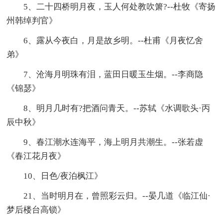
5、二十四桥明月夜，玉人何处教吹箫?--杜牧《寄扬
州韩绰判官》
6、露从今夜白，月是故乡明。--杜甫《月夜忆舍
弟》
7、沧海月明珠有泪，蓝田日暖玉生烟。--李商隐
《锦瑟》
8、明月几时有?把酒问青天。--苏轼《水调歌头·丙
辰中秋》
9、春江潮水连海平，海上明月共潮生。--张若虚
《春江花月夜》
10、日色/夜泊枫江》
21、当时明月在，曾照彩云归。--晏几道《临江仙·
梦后楼台高锁》