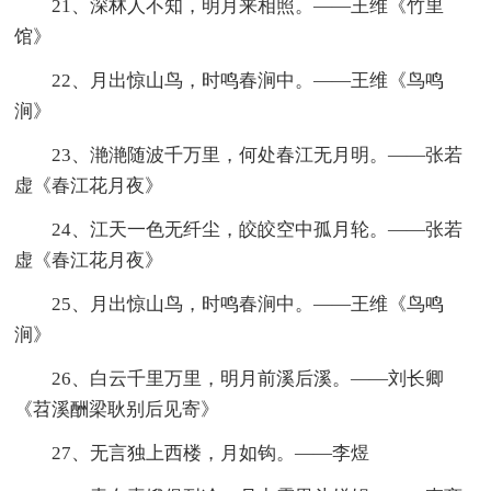
21、深林人不知，明月来相照。——王维《竹里
馆》
22、月出惊山鸟，时鸣春涧中。——王维《鸟鸣
涧》
23、滟滟随波千万里，何处春江无月明。——张若
虚《春江花月夜》
24、江天一色无纤尘，皎皎空中孤月轮。——张若
虚《春江花月夜》
25、月出惊山鸟，时鸣春涧中。——王维《鸟鸣
涧》
26、白云千里万里，明月前溪后溪。——刘长卿
《苕溪酬梁耿别后见寄》
27、无言独上西楼，月如钩。——李煜