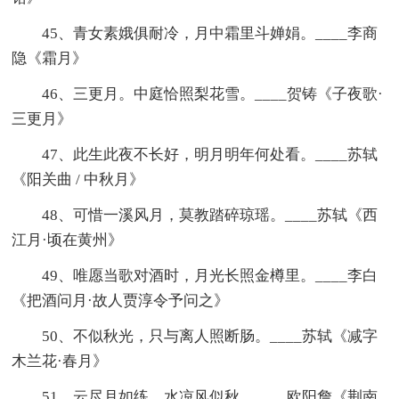
45、青女素娥俱耐冷，月中霜里斗婵娟。____李商
隐《霜月》
46、三更月。中庭恰照梨花雪。____贺铸《子夜歌·
三更月》
47、此生此夜不长好，明月明年何处看。____苏轼
《阳关曲 / 中秋月》
48、可惜一溪风月，莫教踏碎琼瑶。____苏轼《西
江月·顷在黄州》
49、唯愿当歌对酒时，月光长照金樽里。____李白
《把酒问月·故人贾淳令予问之》
50、不似秋光，只与离人照断肠。____苏轼《减字
木兰花·春月》
51、云尽月如练，水凉风似秋。____欧阳詹《荆南