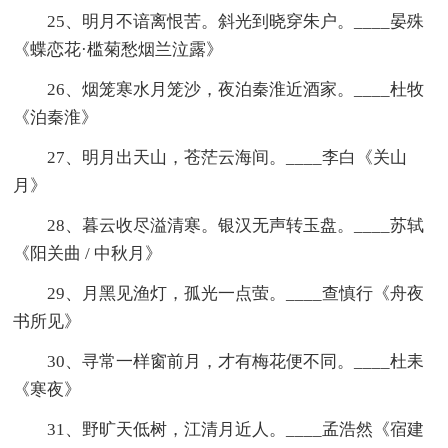
25、明月不谙离恨苦。斜光到晓穿朱户。____晏殊
《蝶恋花·槛菊愁烟兰泣露》
26、烟笼寒水月笼沙，夜泊秦淮近酒家。____杜牧
《泊秦淮》
27、明月出天山，苍茫云海间。____李白《关山
月》
28、暮云收尽溢清寒。银汉无声转玉盘。____苏轼
《阳关曲 / 中秋月》
29、月黑见渔灯，孤光一点萤。____查慎行《舟夜
书所见》
30、寻常一样窗前月，才有梅花便不同。____杜耒
《寒夜》
31、野旷天低树，江清月近人。____孟浩然《宿建