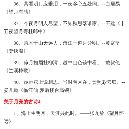
36、共看明月应垂泪，一夜乡心五处同。--白居易
《望月有感》
37、今夜月明人尽望，不知秋思落谁家。--王建《十
五夜望月寄杜郎中》
38、落木千山天远大，澄江一道月分明。--黄庭坚
《登快阁》
39、凉月如眉挂柳湾，越中山色镜中看。--戴叔伦
《兰溪棹歌》
40、琵琶弦上说相思。当时明月在，曾照彩云归。--
晏几道《临江仙·梦后楼台高锁》
关于月亮的古诗4
1、海上生明月，天涯共此时。——张九龄《望月怀
远》