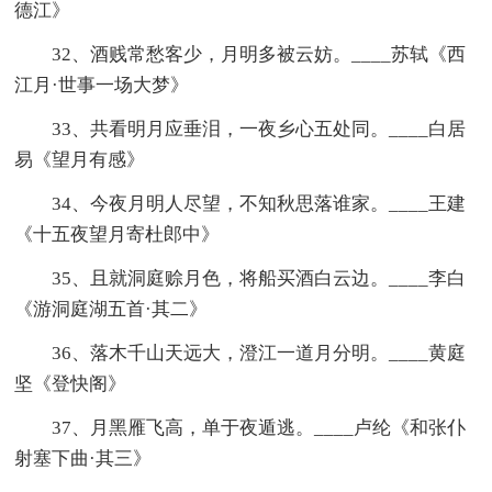
德江》
32、酒贱常愁客少，月明多被云妨。____苏轼《西
江月·世事一场大梦》
33、共看明月应垂泪，一夜乡心五处同。____白居
易《望月有感》
34、今夜月明人尽望，不知秋思落谁家。____王建
《十五夜望月寄杜郎中》
35、且就洞庭赊月色，将船买酒白云边。____李白
《游洞庭湖五首·其二》
36、落木千山天远大，澄江一道月分明。____黄庭
坚《登快阁》
37、月黑雁飞高，单于夜遁逃。____卢纶《和张仆
射塞下曲·其三》