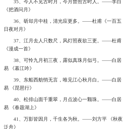
35、今人不见古时月，今月曾照古时人。——李白
《把酒问月》
36、斫却月中桂，清光应更多。——杜甫《一百五
日夜对月》
37、江月去人只数尺，风灯照夜欲三更。——杜甫
《漫成一首》
38、可怜九月初三夜，露似真珠月似弓。——白居
易 《暮江吟》
39、东船西舫悄无言，唯见江心秋月白。——白居
易 《琵琶行》
40、松排山面千重翠，月点波心一颗珠。——白居
易 《春题湖上》
41、万影皆因月，千生各为秋。——刘方平 《秋夜
泛舟》