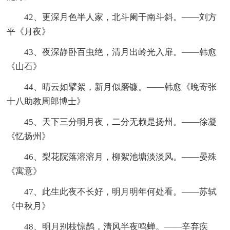
42、更深月色半人家，北斗阑干南斗斜。——刘方
平《月夜》
43、夜深静卧百虫绝，清月出岭光入扉。——韩愈
《山石》
44、晴云如擘絮，新月似磨镰。——韩愈《晚寄张
十八助教周郎博士》
45、天下三分明月夜，二分无赖是扬州。——徐凝
《忆扬州》
46、梨花院落溶溶月，柳絮池塘淡淡风。——晏殊
《寓意》
47、此生此夜不长好，明月明年何处看。——苏轼
《中秋月》
48、明月别枝惊鹊，清风半夜鸣蝉。——辛弃疾