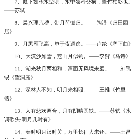
7、庭下如积水空明，水中藻荇交横，盖竹柏影也。
——苏轼
8、晨兴理荒秽，带月荷锄归。——陶潜《归田园
居》
9、月黑雁飞高，单于夜遁逃。——卢纶《塞下曲》
10、大漠沙如雪，燕山月似钩。——李贺《马诗》
11、湖光秋月两相和，潭面无风境未磨。——刘禹
锡《望洞庭》
12、深林人不知，明月来相照。——王维《竹里
馆》
13、人有悲欢离合，月有阴晴圆缺。——苏轼《水
调歌头·明月几时有》
14、秦时明月汉时关，万里长征人未还。——王昌