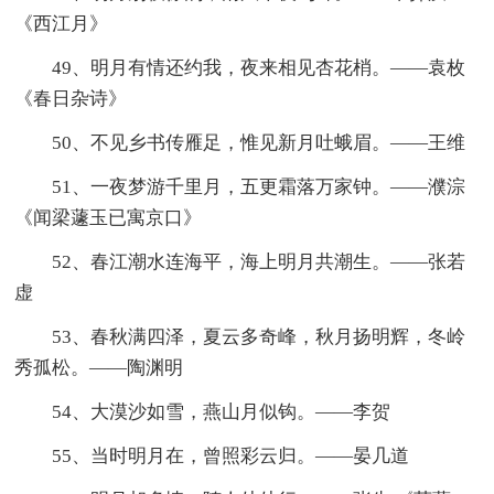
《西江月》
49、明月有情还约我，夜来相见杏花梢。——袁枚
《春日杂诗》
50、不见乡书传雁足，惟见新月吐蛾眉。——王维
51、一夜梦游千里月，五更霜落万家钟。——濮淙
《闻梁蘧玉已寓京口》
52、春江潮水连海平，海上明月共潮生。——张若
虚
53、春秋满四泽，夏云多奇峰，秋月扬明辉，冬岭
秀孤松。——陶渊明
54、大漠沙如雪，燕山月似钩。——李贺
55、当时明月在，曾照彩云归。——晏几道