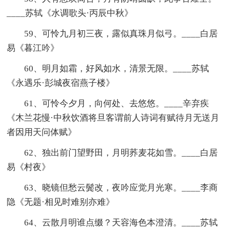
____苏轼《水调歌头·丙辰中秋》
59、可怜九月初三夜，露似真珠月似弓。____白居
易《暮江吟》
60、明月如霜，好风如水，清景无限。____苏轼
《永遇乐·彭城夜宿燕子楼》
61、可怜今夕月，向何处、去悠悠。____辛弃疾
《木兰花慢·中秋饮酒将旦客谓前人诗词有赋待月无送月
者因用天问体赋》
62、独出前门望野田，月明荞麦花如雪。____白居
易《村夜》
63、晓镜但愁云鬓改，夜吟应觉月光寒。____李商
隐《无题·相见时难别亦难》
64、云散月明谁点缀？天容海色本澄清。____苏轼