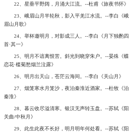
22、星垂平野阔，月涌大江流。--杜甫《旅夜书怀》
23、峨眉山月半轮秋，影入平羌江水流。--李白《峨
眉山月歌》
24、举杯邀明月，对影成三人。--李白《月下独酌四
首·其一》
25、明月不谙离恨苦。斜光到晓穿朱户。--晏殊《蝶
恋花·槛菊愁烟兰泣露》
26、明月出天山，苍茫云海间。--李白《关山月》
27、烟笼寒水月笼沙，夜泊秦淮近酒家。--杜牧《泊
秦淮》
28、暮云收尽溢清寒。银汉无声转玉盘。--苏轼《阳
关曲/中秋月》
29、此生此夜不长好，明月明年何处看。--苏轼《阳