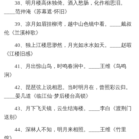
38、明月楼高休独倚。酒入愁肠，化作相思泪。
____范仲淹《苏幕遮·怀旧》
39、凉月如眉挂柳湾，越中山色镜中看。____戴叔
伦《兰溪棹歌》
40、独上江楼思渺然，月光如水水如天。____赵嘏
《江楼旧感》
41、月出惊山鸟，时鸣春涧中。____王维《鸟鸣
涧》
42、琵琶弦上说相思。当时明月在，曾照彩云归。
____晏几道《临江仙·梦后楼台高锁》
43、月下飞天镜，云生结海楼。____李白《渡荆门
送别》
44、深林人不知，明月来相照。____王维《竹里
馆》