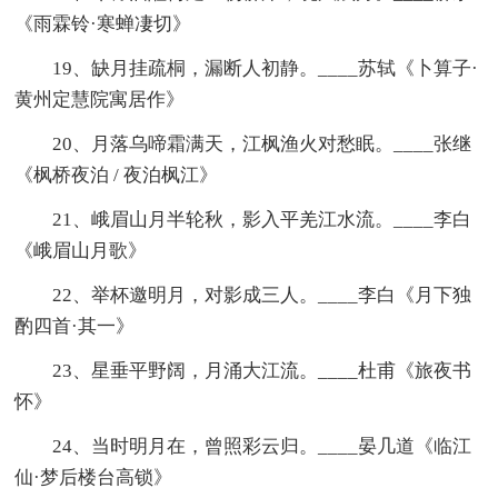
《雨霖铃·寒蝉凄切》
19、缺月挂疏桐，漏断人初静。____苏轼《卜算子·
黄州定慧院寓居作》
20、月落乌啼霜满天，江枫渔火对愁眠。____张继
《枫桥夜泊 / 夜泊枫江》
21、峨眉山月半轮秋，影入平羌江水流。____李白
《峨眉山月歌》
22、举杯邀明月，对影成三人。____李白《月下独
酌四首·其一》
23、星垂平野阔，月涌大江流。____杜甫《旅夜书
怀》
24、当时明月在，曾照彩云归。____晏几道《临江
仙·梦后楼台高锁》