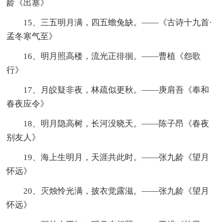
龄《出塞》
15、三五明月满，四五蟾兔缺。——《古诗十九首·
孟冬寒气至》
16、明月照高楼，流光正徘徊。——曹植《怨歌
行》
17、月皎疑非夜，林疏似更秋。——庚肩吾《奉和
春夜应令》
18、明月隐高树，长河没晓天。——陈子昂《春夜
别友人》
19、海上生明月，天涯共此时。——张九龄《望月
怀远》
20、灭烛怜光满，披衣觉露滋。——张九龄《望月
怀远》