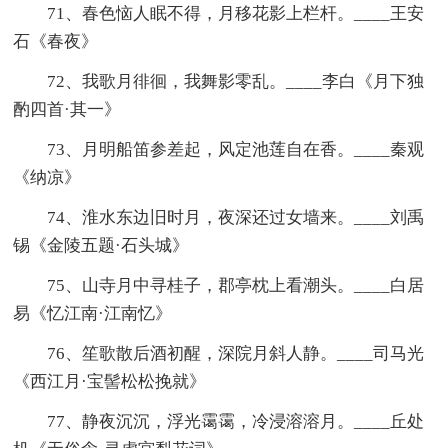
71、春色恼人眠不得，月移花影上栏杆。____王安
石《春夜》
72、我歌月徘徊，我舞影零乱。____李白《月下独
酌四首·其一》
73、月明船笛参差起，风定池莲自在香。____秦观
《纳凉》
74、淮水东边旧时月，夜深还过女墙来。____刘禹
锡《金陵五题·石头城》
75、山寺月中寻桂子，郡亭枕上看潮头。____白居
易《忆江南·江南忆》
76、笙歌散后酒初醒，深院月斜人静。____司马光
《西江月·宝髻松松挽就》
77、静夜沉沉，浮光霭霭，冷浸溶溶月。____丘处