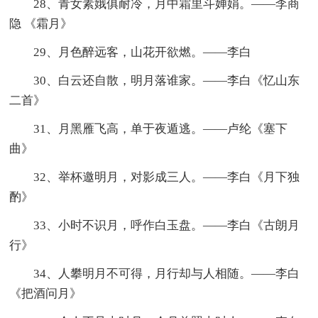
28、青女素娥俱耐冷，月中霜里斗婵娟。——李商
隐 《霜月》
29、月色醉远客，山花开欲燃。——李白
30、白云还自散，明月落谁家。——李白《忆山东
二首》
31、月黑雁飞高，单于夜遁逃。——卢纶《塞下
曲》
32、举杯邀明月，对影成三人。——李白《月下独
酌》
33、小时不识月，呼作白玉盘。——李白《古朗月
行》
34、人攀明月不可得，月行却与人相随。——李白
《把酒问月》