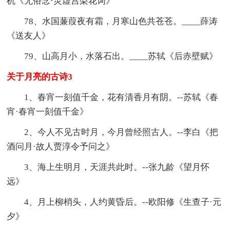
机《无俗念·灵虚宫梨花词》
78、水国蒹葭夜有霜，月寒山色共苍苍。____薛涛
《送友人》
79、山高月小，水落石出。____苏轼《后赤壁赋》
关于月亮的古诗3
1、春宵一刻值千金，花有清香月有阴。--苏轼《春
宵·春宵一刻值千金》
2、今人不见古时月，今月曾经照古人。--李白《把
酒问月·故人贾淳令予问之》
3、海上生明月，天涯共此时。--张九龄《望月怀
远》
4、月上柳梢头，人约黄昏后。--欧阳修《生查子·元
夕》