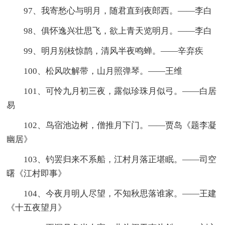
97、我寄愁心与明月，随君直到夜郎西。——李白
98、俱怀逸兴壮思飞，欲上青天览明月。——李白
99、明月别枝惊鹊，清风半夜鸣蝉。——辛弃疾
100、松风吹解带，山月照弹琴。——王维
101、可怜九月初三夜，露似珍珠月似弓。——白居
易
102、鸟宿池边树，僧推月下门。——贾岛《题李凝
幽居》
103、钓罢归来不系船，江村月落正堪眠。——司空
曙《江村即事》
104、今夜月明人尽望，不知秋思落谁家。——王建
《十五夜望月》