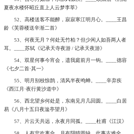
夏夜水楼怀昭丘直上人云梦李莘》
52、高楼送客不能醉，寂寂寒江明月心。____王昌
龄《芙蓉楼送辛渐二首》
53、何夜无月？何处无竹柏？但少闲人如吾两人者
耳。____苏轼《记承天寺夜游 / 记承天夜游》
54、双星何事今宵会，遗我庭前月一钩。____德容
《七夕二首·其一》
55、明月别枝惊鹊，清风半夜鸣蝉。____辛弃疾
《西江月·夜行黄沙道中》
56、西北望乡何处是，东南见月几回圆。____白居
易《八月十五日夜湓亭望月》
57、片云天共远，永夜月同孤。____杜甫《江汉》
58、人有悲欢离合，月有阴晴圆缺，此事古难全。