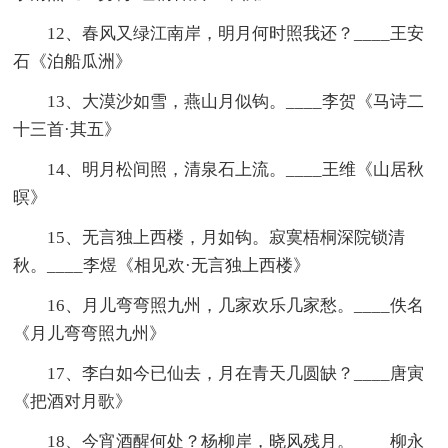
12、春风又绿江南岸，明月何时照我还？____王安
石《泊船瓜洲》
13、大漠沙如雪，燕山月似钩。____李贺《马诗二
十三首·其五》
14、明月松间照，清泉石上流。____王维《山居秋
暝》
15、无言独上西楼，月如钩。寂寞梧桐深院锁清
秋。____李煜《相见欢·无言独上西楼》
16、月儿弯弯照九州，几家欢乐几家愁。____佚名
《月儿弯弯照九州》
17、李白如今已仙去，月在青天几圆缺？____唐寅
《把酒对月歌》
18、今宵酒醒何处？杨柳岸，晓风残月。____柳永