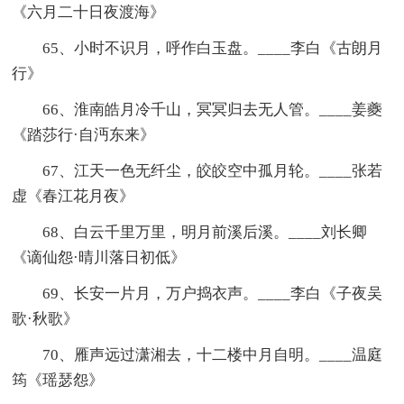
《六月二十日夜渡海》
65、小时不识月，呼作白玉盘。____李白《古朗月
行》
66、淮南皓月冷千山，冥冥归去无人管。____姜夔
《踏莎行·自沔东来》
67、江天一色无纤尘，皎皎空中孤月轮。____张若
虚《春江花月夜》
68、白云千里万里，明月前溪后溪。____刘长卿
《谪仙怨·晴川落日初低》
69、长安一片月，万户捣衣声。____李白《子夜吴
歌·秋歌》
70、雁声远过潇湘去，十二楼中月自明。____温庭
筠《瑶瑟怨》