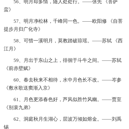
56、明月却多情，随人处处行。——张先 《菩萨
蛮》
57、明月净松林，千峰同一色。——欧阳修 《自菩
提步月归广化寺》
58、可惜一溪明月，莫教踏破琼瑶。——苏轼 《西
江月》
59、月出于东山之上，徘徊于斗牛之间。——苏轼
《前赤壁赋》
60、春去秋来不相待，水中月色长不改。——岑参
《敷水歌送窦渐入京》
61、月色更添春色好，芦风似胜竹风幽。——贾至
《别裴九弟》
62、洞庭秋月生湖心，层波万倾如熔金。——刘禹
锡