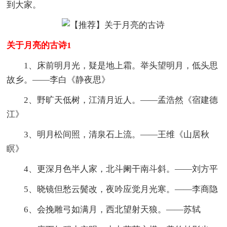
到大家。
关于月亮的古诗1
1、床前明月光，疑是地上霜。举头望明月，低头思
故乡。——李白《静夜思》
2、野旷天低树，江清月近人。——孟浩然《宿建德
江》
3、明月松间照，清泉石上流。——王维《山居秋
瞑》
4、更深月色半人家，北斗阑干南斗斜。——刘方平
5、晓镜但愁云鬓改，夜吟应觉月光寒。——李商隐
6、会挽雕弓如满月，西北望射天狼。——苏轼