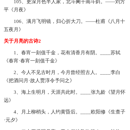
105、更深月色半人家，北斗阑干南斗斜。——刘方
平《月夜》
106、满月飞明镜，归心折大刀。——杜甫《八月十
五夜月》
关于月亮的古诗2
1、春宵一刻值千金，花有清香月有阴。____苏轼
《春宵·春宵一刻值千金》
2、今人不见古时月，今月曾经照古人。____李白
《把酒问月·故人贾淳令予问之》
3、海上生明月，天涯共此时。____张九龄《望月怀
远》
4、月上柳梢头，人约黄昏后。____欧阳修《生查子
·元夕》