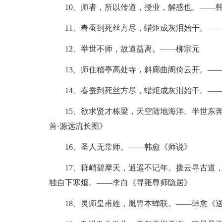
10、师者，所以传道，授业，解惑也。——韩
11、春蚕到死丝方尽，蜡炬成灰泪始干。——
12、举世不师，故道益离。——柳宗元
13、师住稽亭高处寺，斜廊曲阁倚云开。——
14、春蚕到死丝方尽，蜡炬成灰泪始干。—
15、欲求贤才栋梁，天空陆地海洋。半世东奔
首·源远流长图》
16、圣人无常师。——韩愈《师说》
17、群峭碧摩天，逍遥不记年。拨云寻古道，
独自下寒烟。——李白《寻雍尊师隐居》
18、灵师皇甫姓，胤胄本蝉联。——韩愈《