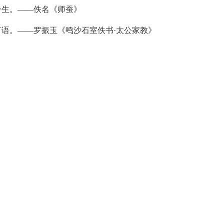
生。——佚名《师蚕》
语。——罗振玉《鸣沙石室佚书·太公家教》