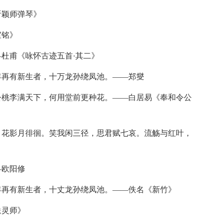
颖师弹琴》
室铭》
杜甫《咏怀古迹五首·其二》
再有新生者，十万龙孙绕凤池。——郑燮
桃李满天下，何用堂前更种花。——白居易《奉和令公
花影月徘徊。笑我闲三径，思君赋七哀。流觞与红叶，
—欧阳修
再有新生者，十丈龙孙绕凤池。——佚名《新竹》
送灵师》