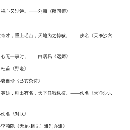
禅心又过诗。——刘商《酬问师》
奇才，重上瑶台，天地为之惊骇。——佚名《天净沙六
心无一事时。——白居易《远师》
杜甫《野老》
龚自珍《己亥杂诗》
英雄，师出有名，天下任我纵横。——佚名《天净沙六
佚名《对联》
李商隐《无题·相见时难别亦难》