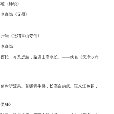
愈《师说》
李商隐《无题》
张籍《送稽亭山寺僧》
—李商隐
西忙，今又远航，路遥山高水长。——佚名《天净沙六
倚树听流泉。花暖青牛卧，松高白鹤眠。语来江色暮，
送灵师》