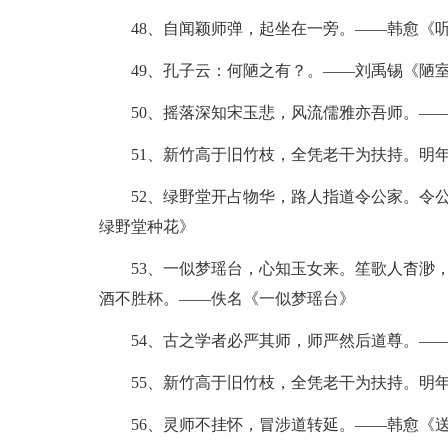
48、自闻颖师弹，起坐在一旁。——韩愈《听
49、孔子云：何陋之有？。——刘禹锡《陋
50、摇落深知宋玉悲，风流儒雅亦吾师。——
51、新竹高于旧竹枝，全凭老干为扶持。明年
52、绿野堂开占物华，路人指道令公家。令公
绿野堂种花》
53、一似梦瑶台，心知玉女来。笙歌人杳渺，
酒不胜杯。——佚名《一似梦瑶台》
54、古之学者必严其师，师严然后道尊。—
55、新竹高于旧竹枝，全凭老干为扶持。明年
56、灵师不挂怀，冒涉道转延。——韩愈《