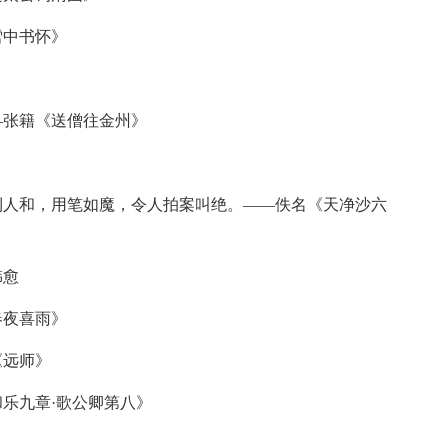
中书怀》
张籍《送僧往金州》
人和，用笔如魔，令人拍案叫绝。——佚名《天净沙六
韩愈
夜喜雨》
《远师》
乐九章·歌公卿第八》