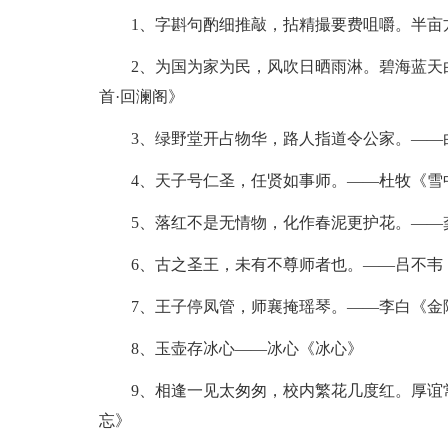
1、字斟句酌细推敲，拈精撮要费咀嚼。半亩方
2、为国为家为民，风吹日晒雨淋。碧海蓝天白
首·回澜阁》
3、绿野堂开占物华，路人指道令公家。——
4、天子号仁圣，任贤如事师。——杜牧《雪
5、落红不是无情物，化作春泥更护花。——
6、古之圣王，未有不尊师者也。——吕不韦
7、王子停凤管，师襄掩瑶琴。——李白《金
8、玉壶存冰心——冰心《冰心》
9、相逢一见太匆匆，校内繁花几度红。厚谊常
忘》