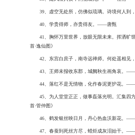
39、虚空无处所，仿佛似琉璃。诗境何人到，
40、学贵得师，亦贵得友。——唐甄
41、胸怀万里世界，放眼无限未来。挥洒旷世
首·逸仙图》
42、东宫白庶子，南寺远禅师。何处遥相见，
43、王师未报收东郡，城阙秋生画角哀。——
44、落红不是无情物，化作春泥更护花。——
45、为人堂堂正正，做事磊落光明。汇集四方
首·管仲图》
46、鹤发银丝映日月，丹心热血沃新花。——
47、春蚕到死丝方尽，蜡炬成灰泪始干。——