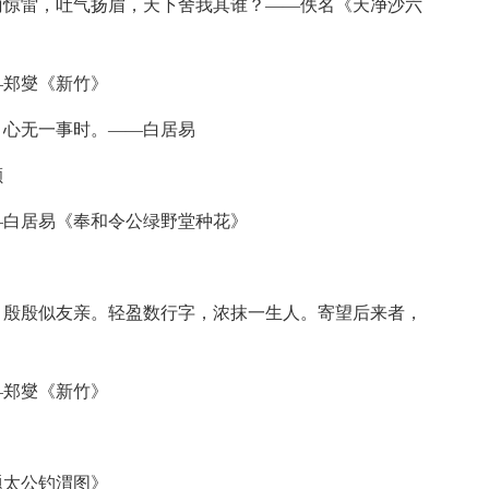
惊雷，吐气扬眉，天下舍我其谁？——佚名《天净沙六
郑燮《新竹》
心无一事时。——白居易
颐
白居易《奉和令公绿野堂种花》
殷殷似友亲。轻盈数行字，浓抹一生人。寄望后来者，
郑燮《新竹》
太公钓渭图》