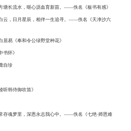
塘长流水，呕心沥血育新苗。——佚名《板书有感》
云，日月星辰，相伴一生追寻。——佚名《天净沙六
白居易《奉和令公绿野堂种花》
中书怀》
龚自珍
陵听韩侍御吹笛》
存魂梦里，深恩永志我心中。——佚名《七绝·师恩难