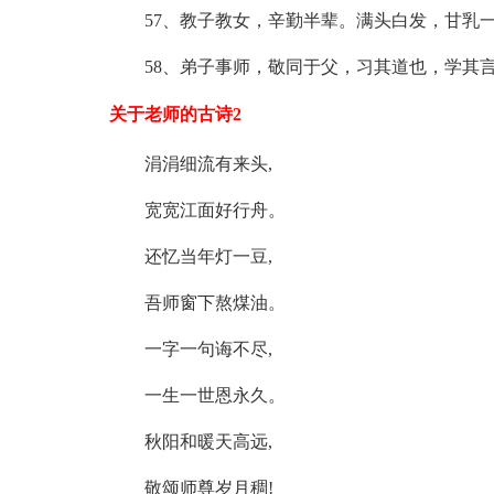
57、教子教女，辛勤半辈。满头白发，甘乳一
58、弟子事师，敬同于父，习其道也，学其言
关于老师的古诗2
涓涓细流有来头,
宽宽江面好行舟。
还忆当年灯一豆,
吾师窗下熬煤油。
一字一句诲不尽,
一生一世恩永久。
秋阳和暖天高远,
敬颂师尊岁月稠!