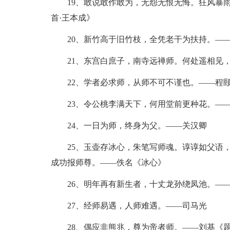
19、敢说敢作敢为，无怨无恨无悔。狂风暴雨
首·王本成》
20、新竹高于旧竹枝，全凭老干为扶持。——
21、东宫白庶子，南寺远禅师。何处遥相见，
22、学者必求师，从师不可不谨也。——程
23、令公桃李满天下，何用堂前更种花。——
24、一日为师，终身为父。——关汉卿
25、玉壶存冰心，朱笔写师魂。谆谆如父语，
成功报师尊。——佚名《冰心》
26、明年再有新生者，十丈龙孙绕凤池。——
27、经师易遇，人师难遇。——司马光
28、偶应非熊兆，尊为帝者师。——刘基《题