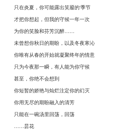
只在炎夏，你可能露出笑靥的'季节
才把你想起，但我的守候一年一次
为你的笑脸和芬芳沉醉……
未曾想你秋日的期盼，以及冬夜寒沁
你唯有从春的开始就凝聚终年的情意
只为今夜那一瞬，有人能为你守候
甚至，你绝不会想到
你短暂的娇艳与灿烂注定你的幻灭
你用无尽的期盼融入的清芳
只能在一碗汤里回荡，回荡
……昙花