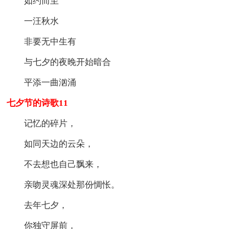
如约而至
一汪秋水
非要无中生有
与七夕的夜晚开始暗合
平添一曲汹涌
七夕节的诗歌11
记忆的碎片，
如同天边的云朵，
不去想也自己飘来，
亲吻灵魂深处那份惆怅。
去年七夕，
你独守屏前，