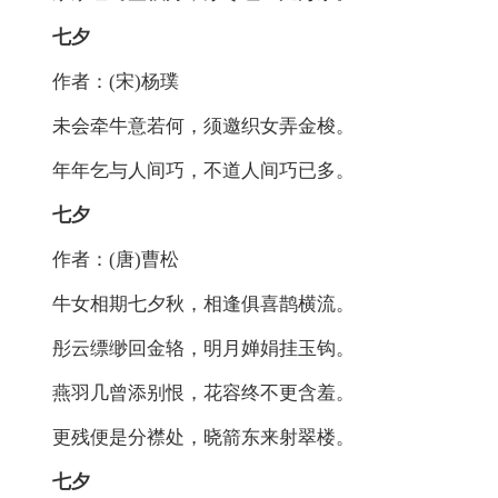
七夕
作者：(宋)杨璞
未会牵牛意若何，须邀织女弄金梭。
年年乞与人间巧，不道人间巧已多。
七夕
作者：(唐)曹松
牛女相期七夕秋，相逢俱喜鹊横流。
彤云缥缈回金辂，明月婵娟挂玉钩。
燕羽几曾添别恨，花容终不更含羞。
更残便是分襟处，晓箭东来射翠楼。
七夕