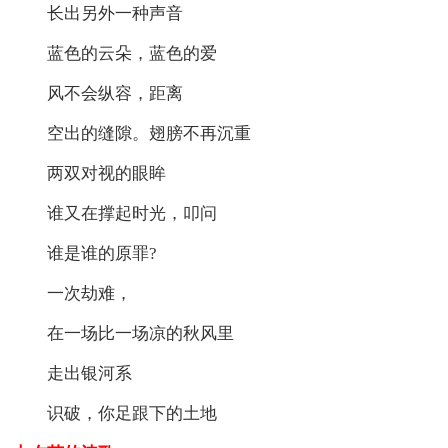
长出另外一种声音
蓝色的云朵，蓝色的爱
风不会纵容，距离
空出的缝隙。翅膀不再沉重
两双对视的眼眸
谁又在撑起时光，叩问
谁是谁的原罪?
一次劫难，
在一场比一场凉的秋风里
走出银河系
识破，你足跟下的土地