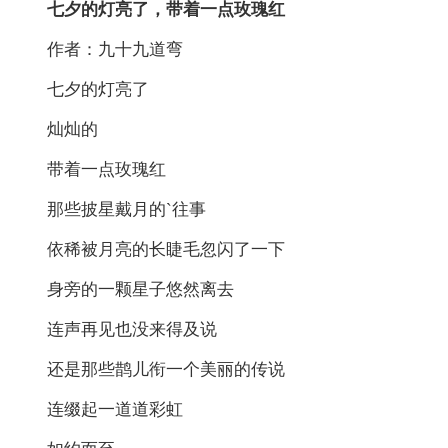
七夕的灯亮了，带着一点玫瑰红
作者：九十九道弯
七夕的灯亮了
灿灿的
带着一点玫瑰红
那些披星戴月的`往事
依稀被月亮的长睫毛忽闪了一下
身旁的一颗星子悠然离去
连声再见也没来得及说
还是那些鹊儿衔一个美丽的传说
连缀起一道道彩虹