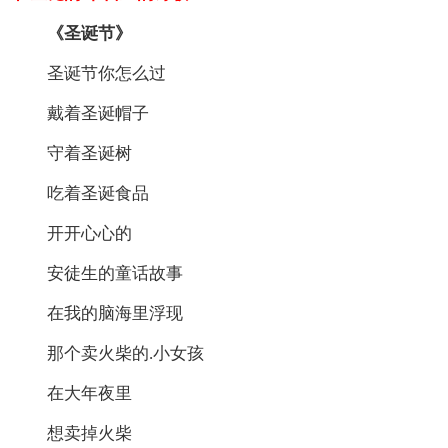
《圣诞节》
圣诞节你怎么过
戴着圣诞帽子
守着圣诞树
吃着圣诞食品
开开心心的
安徒生的童话故事
在我的脑海里浮现
那个卖火柴的.小女孩
在大年夜里
想卖掉火柴