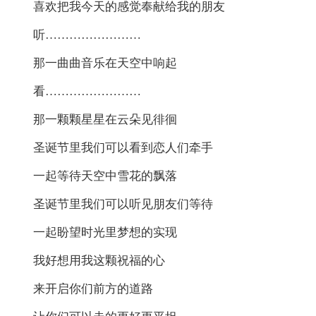
喜欢把我今天的感觉奉献给我的朋友
听……………………
那一曲曲音乐在天空中响起
看……………………
那一颗颗星星在云朵见徘徊
圣诞节里我们可以看到恋人们牵手
一起等待天空中雪花的飘落
圣诞节里我们可以听见朋友们等待
一起盼望时光里梦想的实现
我好想用我这颗祝福的心
来开启你们前方的道路