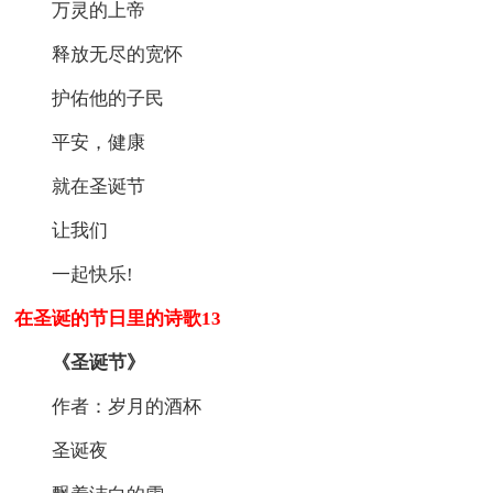
万灵的上帝
释放无尽的宽怀
护佑他的子民
平安，健康
就在圣诞节
让我们
一起快乐!
在圣诞的节日里的诗歌13
《圣诞节》
作者：岁月的酒杯
圣诞夜