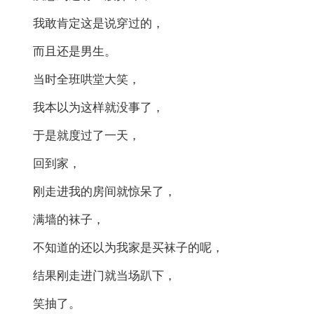
我敢肯定这是说穿过的，
而且还是男生。
当时全班哄堂大笑，
我本以为这样就没事了，
于是就度过了一天，
回到家，
刚走进我的房间就惊呆了，
满墙的袜子，
不知道的还以为我家是买袜子的呢，
结果刚走进门就当场趴下，
笑抽了。