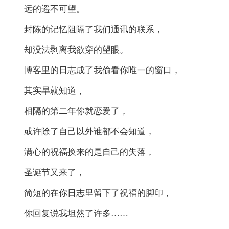
远的遥不可望。
封陈的记忆阻隔了我们通讯的联系，
却没法剥离我欲穿的望眼。
博客里的日志成了我偷看你唯一的窗口，
其实早就知道，
相隔的第二年你就恋爱了，
或许除了自己以外谁都不会知道，
满心的祝福换来的是自己的失落，
圣诞节又来了，
简短的在你日志里留下了祝福的脚印，
你回复说我坦然了许多……