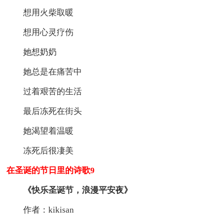
想用火柴取暖
想用心灵疗伤
她想奶奶
她总是在痛苦中
过着艰苦的生活
最后冻死在街头
她渴望着温暖
冻死后很凄美
在圣诞的节日里的诗歌9
《快乐圣诞节，浪漫平安夜》
作者：kikisan