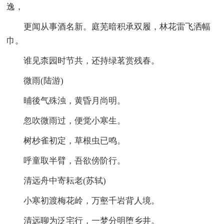
逸，
更闻从事酒名新。庭芜暗积承双履，林花雷飞洒幅
巾。
谁见柰园时节共，还持绿茗赏残春。
微雨(陆游)
晡後气殊浊，黄昏月尚明。
忽吹微雨过，便觉小寒生。
树杪雀初定，草根虫已鸣。
呼童取半臂，吾欲傍阶行。
清远舟中寄耘老(苏轼)
小寒初渡梅花岭，万壑千岩背人境。
清远聊为泛宅行，一梦分明堕乡井。