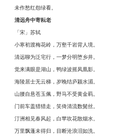
未作愁红怨绿看。
清远舟中寄耘老
「宋」苏轼
小寒初渡梅花岭，万壑千岩背人境。
清远聊为泛宅行，一梦分明堕乡井。
觉来满眼是湖山，鸭绿波摇凤凰影。
海陵居士无云梯，岁晚结庐颍水湄。
山腰自悬苍玉佩，野马不受黄金羁。
门前车盖猎猎走，笑倚清流数鬓丝。
汀洲相见春风起，白苹吹花散烟水。
万里飘蓬未得归，目断沧浪泪如洗。