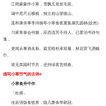
江雨蒙蒙作小寒，雪飘五老发毛斑。
城中咫尺云横栈，独立前山望後山。
遥和康录事李侍御萼小寒食夜重集康氏园林(皎然)
习家寒食会何频，应恐流芳不待人。已爱治书诗句
逸，
更闻从事酒名新。庭芜暗积承双履，林花雷飞洒幅
巾。
谁见柰园时节共，还持绿茗赏残春。
描写小寒节气的古诗4
小寒食舟中作
「杜甫」
佳辰强饭食犹寒，隐几萧条带鹖冠。