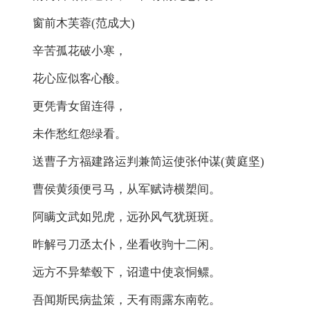
窗前木芙蓉(范成大)
辛苦孤花破小寒，
花心应似客心酸。
更凭青女留连得，
未作愁红怨绿看。
送曹子方福建路运判兼简运使张仲谋(黄庭坚)
曹侯黄须便弓马，从军赋诗横槊间。
阿瞒文武如兕虎，远孙风气犹斑斑。
昨解弓刀丞太仆，坐看收驹十二闲。
远方不异辇毂下，诏遣中使哀恫鳏。
吾闻斯民病盐策，天有雨露东南乾。