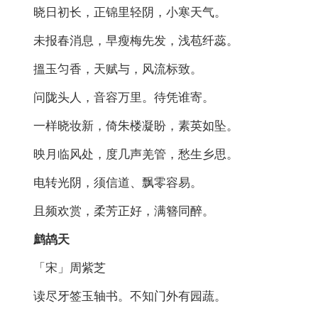
晓日初长，正锦里轻阴，小寒天气。
未报春消息，早瘦梅先发，浅苞纤蕊。
搵玉匀香，天赋与，风流标致。
问陇头人，音容万里。待凭谁寄。
一样晓妆新，倚朱楼凝盼，素英如坠。
映月临风处，度几声羌管，愁生乡思。
电转光阴，须信道、飘零容易。
且频欢赏，柔芳正好，满簪同醉。
鹧鸪天
「宋」周紫芝
读尽牙签玉轴书。不知门外有园蔬。