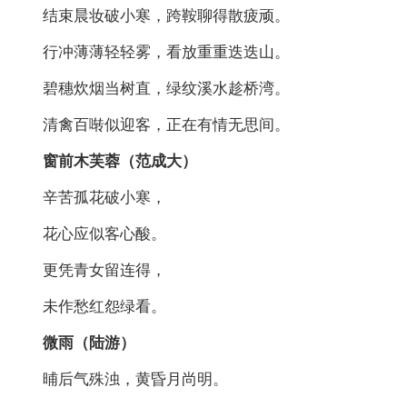
结束晨妆破小寒，跨鞍聊得散疲顽。
行冲薄薄轻轻雾，看放重重迭迭山。
碧穗炊烟当树直，绿纹溪水趁桥湾。
清禽百啭似迎客，正在有情无思间。
窗前木芙蓉（范成大）
辛苦孤花破小寒，
花心应似客心酸。
更凭青女留连得，
未作愁红怨绿看。
微雨（陆游）
晡后气殊浊，黄昏月尚明。