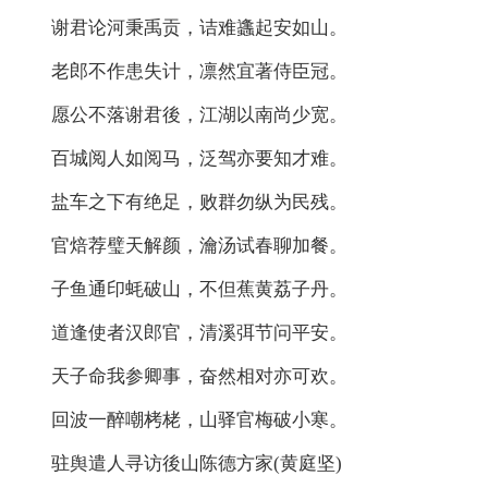
谢君论河秉禹贡，诘难蠭起安如山。
老郎不作患失计，凛然宜著侍臣冠。
愿公不落谢君後，江湖以南尚少宽。
百城阅人如阅马，泛驾亦要知才难。
盐车之下有绝足，败群勿纵为民残。
官焙荐璧天解颜，瀹汤试春聊加餐。
子鱼通印蚝破山，不但蕉黄荔子丹。
道逢使者汉郎官，清溪弭节问平安。
天子命我参卿事，奋然相对亦可欢。
回波一醉嘲栲栳，山驿官梅破小寒。
驻舆遣人寻访後山陈德方家(黄庭坚)