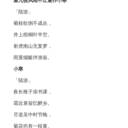
重九後风雨不止遂作小寒
「陆游」
菊枝欹倒不成丛，
井上梧桐叶半空。
射虎南山无复梦，
雨蓑烟艇伴渔翁。
小寒
「陆游」
夜长稚子添书课，
霜近衰翁忆醉乡。
尽道吴中时节晚，
菊花也有一枝黄。