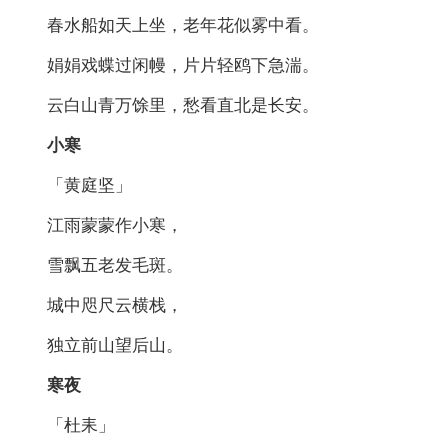
春水船如天上坐，老年花似雾中看。
娟娟戏蝶过闲幔，片片轻鸥下急湍。
云白山青万馀里，愁看直北是长安。
小寒
「黄庭坚」
江雨蒙蒙作小寒，
雪飘五老发毛斑。
城中咫尺云横栈，
独立前山望后山。
寒夜
「杜耒」