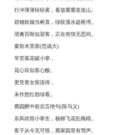
行冲薄薄轻轻雾，看放重重迭迭山。
碧穗炊烟当树直，绿纹溪水趁桥湾。
清禽百啭似迎客，正在有情无思间。
窗前木芙蓉(范成大)
辛苦孤花破小寒，
花心应似客心酸。
更凭青女留连得，
未作愁红怨绿看。
窦园醉中前后五绝句(陈与义)
东风吹雨小寒生，杨柳飞花乱晚晴。
客子从今无可恨，窦家园里有莺声。