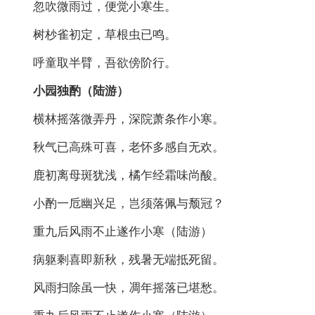
忽吹微雨过，便觉小寒生。
树杪雀初定，草根虫已鸣。
呼童取半臂，吾欲傍阶行。
小园独酌（陆游）
横林摇落微弄丹，深院萧条作小寒。
秋气已高殊可喜，老怀多感自无欢。
鹿初离母斑犹浅，橘乍经霜味尚酸。
小酌一卮幽兴足，岂须落佩与颓冠？
重九后风雨不止遂作小寒（陆游）
病躯剩喜即新秋，残暑无端抵死留。
风雨扫除虽一快，凋年摇落已堪愁。