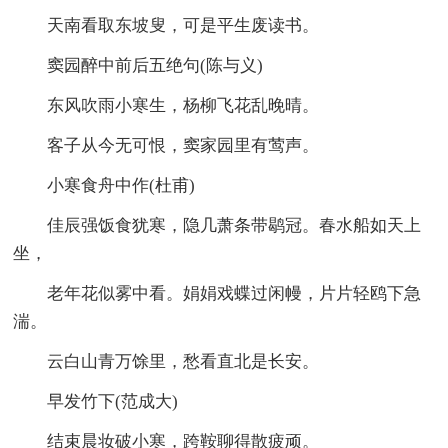
天南看取东坡叟，可是平生废读书。
窦园醉中前后五绝句(陈与义)
东风吹雨小寒生，杨柳飞花乱晚晴。
客子从今无可恨，窦家园里有莺声。
小寒食舟中作(杜甫)
佳辰强饭食犹寒，隐几萧条带鹖冠。春水船如天上
坐，
老年花似雾中看。娟娟戏蝶过闲幔，片片轻鸥下急
湍。
云白山青万馀里，愁看直北是长安。
早发竹下(范成大)
结束晨妆破小寒，跨鞍聊得散疲顽。