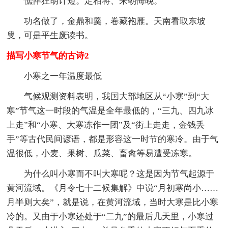
憔悴狂胡计短。定相将、来朝悔晚。
功名做了，金鼎和羹，卷藏袍雁。天南看取东坡
叟，可是平生废读书。
描写小寒节气的古诗2
小寒之一年温度最低
气候观测资料表明，我国大部地区从“小寒”到“大
寒”节气这一时段的气温是全年最低的，“三九、四九冰
上走”和“小寒、大寒冻作一团”及“街上走走，金钱丢
手”等古代民间谚语，都是形容这一时节的寒冷。由于气
温很低，小麦、果树、瓜菜、畜禽等易遭受冻寒。
为什么叫小寒而不叫大寒呢？这是因为节气起源于
黄河流域。《月令七十二候集解》中说“月初寒尚小……
月半则大矣”，就是说，在黄河流域，当时大寒是比小寒
冷的。又由于小寒还处于“二九”的最后几天里，小寒过