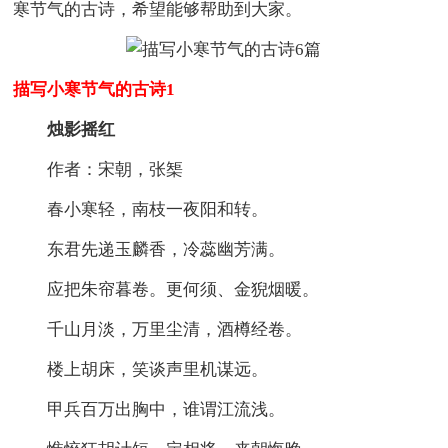
寒节气的古诗，希望能够帮助到大家。
描写小寒节气的古诗1
烛影摇红
作者：宋朝，张榘
春小寒轻，南枝一夜阳和转。
东君先递玉麟香，冷蕊幽芳满。
应把朱帘暮卷。更何须、金猊烟暖。
千山月淡，万里尘清，酒樽经卷。
楼上胡床，笑谈声里机谋远。
甲兵百万出胸中，谁谓江流浅。