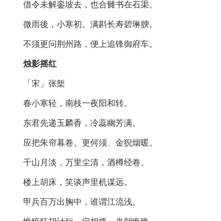
借令未解銮坡去，也合雠书在石渠。
微雨後，小寒初。满斟长寿碧琳腴。
不须更问荆州路，便上追锋御府车。
烛影摇红
「宋」张榘
春小寒轻，南枝一夜阳和转。
东君先递玉麟香，冷蕊幽芳满。
应把朱帘暮卷。更何须、金猊烟暖。
千山月淡，万里尘清，酒樽经卷。
楼上胡床，笑谈声里机谋远。
甲兵百万出胸中，谁谓江流浅。