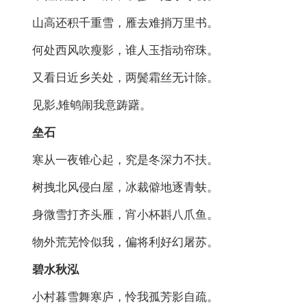
山高还积千重雪，雁去难捎万里书。
何处西风吹瘦影，谁人玉指动帘珠。
又看日近乡关处，两鬓霜丝无计除。
见影,雉鸲闹我意踌躇。
垒石
寒从一夜锥心起，究是冬深力不扶。
树拽北风侵白屋，冰裁僻地逐青蚨。
身微雪打齐头雁，宵小杯斟八爪鱼。
物外荒芜怜似我，偏将利好幻屠苏。
碧水秋泓
小村暮雪舞寒庐，怜我孤芳影自疏。