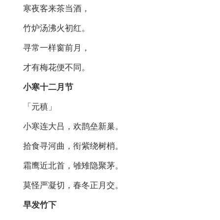
寒夜客来茶当酒，
竹炉汤沸火初红。
寻常一样窗前月，
才有梅花便不同。
小寒十二月节
「元稹」
小寒连大吕，欢鹊垒新巢。
拾食寻河曲，衔紫绕树梢。
霜鹰近北首，雊雉隐聚茅。
莫怪严凝切，春冬正月交。
早发竹下