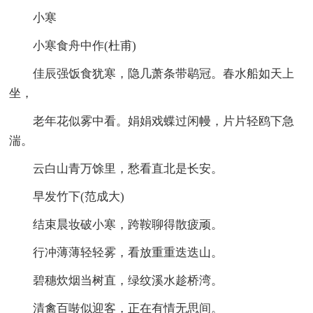
小寒
小寒食舟中作(杜甫)
佳辰强饭食犹寒，隐几萧条带鹖冠。春水船如天上
坐，
老年花似雾中看。娟娟戏蝶过闲幔，片片轻鸥下急
湍。
云白山青万馀里，愁看直北是长安。
早发竹下(范成大)
结束晨妆破小寒，跨鞍聊得散疲顽。
行冲薄薄轻轻雾，看放重重迭迭山。
碧穗炊烟当树直，绿纹溪水趁桥湾。
清禽百啭似迎客，正在有情无思间。