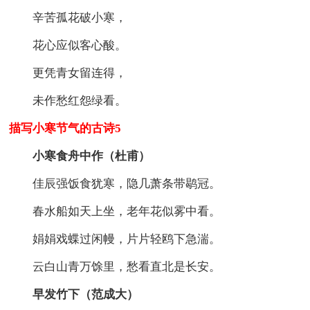
辛苦孤花破小寒，
花心应似客心酸。
更凭青女留连得，
未作愁红怨绿看。
描写小寒节气的古诗5
小寒食舟中作（杜甫）
佳辰强饭食犹寒，隐几萧条带鹖冠。
春水船如天上坐，老年花似雾中看。
娟娟戏蝶过闲幔，片片轻鸥下急湍。
云白山青万馀里，愁看直北是长安。
早发竹下（范成大）