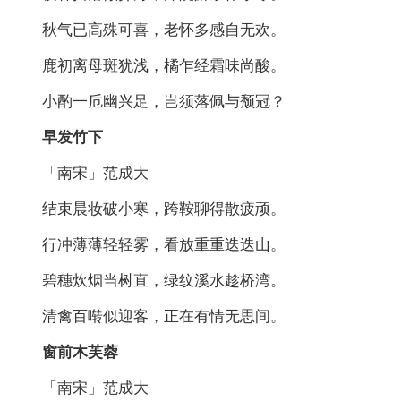
秋气已高殊可喜，老怀多感自无欢。
鹿初离母斑犹浅，橘乍经霜味尚酸。
小酌一卮幽兴足，岂须落佩与颓冠？
早发竹下
「南宋」范成大
结束晨妆破小寒，跨鞍聊得散疲顽。
行冲薄薄轻轻雾，看放重重迭迭山。
碧穗炊烟当树直，绿纹溪水趁桥湾。
清禽百啭似迎客，正在有情无思间。
窗前木芙蓉
「南宋」范成大