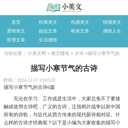
首页
经典美文
伤感美文
情感美文
爱情美文
励志文章
唯美文章
感悟人生
哲理文章
生活感悟
>
>
>
当前位置：
小美文网
散文随笔
古诗
描写小寒节气的
古诗
描写小寒节气的古诗
时间：2024-12-17 23:05:22
描写小寒节气的古诗6篇
无论在学习、工作或是生活中，大家总免不了要接
触或使用古诗吧，广义的古诗，泛指鸦片战争以前中国
所有的诗歌，与近代从西方传来的现代新诗相对应。什
么样的古诗才经典呢？以下是小编为大家收集的描写小