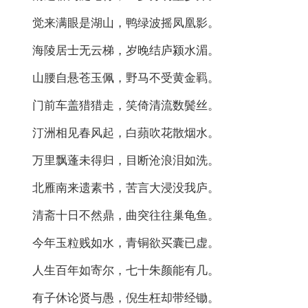
觉来满眼是湖山，鸭绿波摇凤凰影。
海陵居士无云梯，岁晚结庐颍水湄。
山腰自悬苍玉佩，野马不受黄金羁。
门前车盖猎猎走，笑倚清流数鬓丝。
汀洲相见春风起，白蘋吹花散烟水。
万里飘蓬未得归，目断沧浪泪如洗。
北雁南来遗素书，苦言大浸没我庐。
清斋十日不然鼎，曲突往往巢龟鱼。
今年玉粒贱如水，青铜欲买囊已虚。
人生百年如寄尔，七十朱颜能有几。
有子休论贤与愚，倪生枉却带经锄。