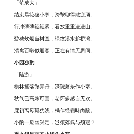
「范成大」
结束晨妆破小寒，跨鞍聊得散疲顽。
行冲薄薄轻轻雾，看放重重迭迭山。
碧穗炊烟当树直，绿纹溪水趁桥湾。
清禽百啭似迎客，正在有情无思间。
小园独酌
「陆游」
横林摇落微弄丹，深院萧条作小寒。
秋气已高殊可喜，老怀多感自无欢。
鹿初离母斑犹浅，橘乍经霜味尚酸。
小酌一卮幽兴足，岂须落佩与颓冠？