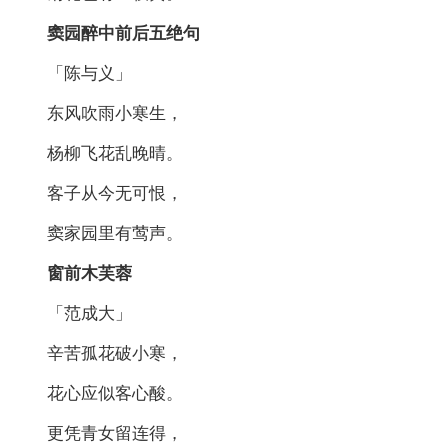
窦园醉中前后五绝句
「陈与义」
东风吹雨小寒生，
杨柳飞花乱晚晴。
客子从今无可恨，
窦家园里有莺声。
窗前木芙蓉
「范成大」
辛苦孤花破小寒，
花心应似客心酸。
更凭青女留连得，