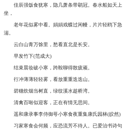
佳辰强饭食犹寒，隐几萧条带鹖冠。春水船如天上
坐，
老年花似雾中看。娟娟戏蝶过闲幔，片片轻鸥下急
湍。
云白山青万馀里，愁看直北是长安。
早发竹下(范成大)
结束晨妆破小寒，跨鞍聊得散疲顽。
行冲薄薄轻轻雾，看放重重迭迭山。
碧穗炊烟当树直，绿纹溪水趁桥湾。
清禽百啭似迎客，正在有情无思间。
遥和康录事李侍御萼小寒食夜重集康氏园林(皎然)
习家寒食会何频，应恐流芳不待人。已爱治书诗句