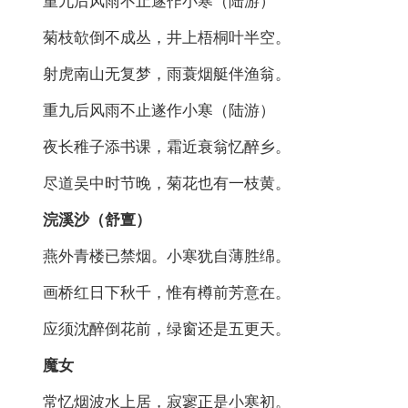
重九后风雨不止遂作小寒（陆游）
菊枝欹倒不成丛，井上梧桐叶半空。
射虎南山无复梦，雨蓑烟艇伴渔翁。
重九后风雨不止遂作小寒（陆游）
夜长稚子添书课，霜近衰翁忆醉乡。
尽道吴中时节晚，菊花也有一枝黄。
浣溪沙（舒亶）
燕外青楼已禁烟。小寒犹自薄胜绵。
画桥红日下秋千，惟有樽前芳意在。
应须沈醉倒花前，绿窗还是五更天。
魔女
常忆烟波水上居，寂寥正是小寒初。