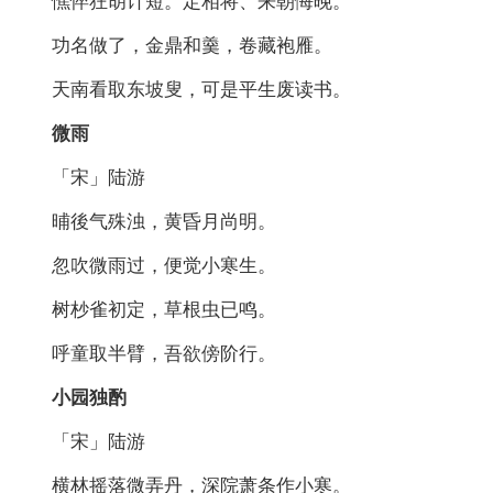
憔悴狂胡计短。定相将、来朝悔晚。
功名做了，金鼎和羹，卷藏袍雁。
天南看取东坡叟，可是平生废读书。
微雨
「宋」陆游
晡後气殊浊，黄昏月尚明。
忽吹微雨过，便觉小寒生。
树杪雀初定，草根虫已鸣。
呼童取半臂，吾欲傍阶行。
小园独酌
「宋」陆游
横林摇落微弄丹，深院萧条作小寒。