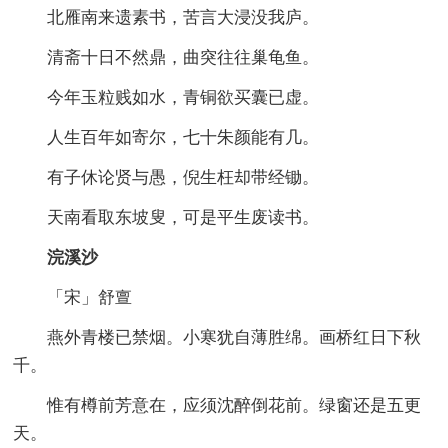
北雁南来遗素书，苦言大浸没我庐。
清斋十日不然鼎，曲突往往巢龟鱼。
今年玉粒贱如水，青铜欲买囊已虚。
人生百年如寄尔，七十朱颜能有几。
有子休论贤与愚，倪生枉却带经锄。
天南看取东坡叟，可是平生废读书。
浣溪沙
「宋」舒亶
燕外青楼已禁烟。小寒犹自薄胜绵。画桥红日下秋
千。
惟有樽前芳意在，应须沈醉倒花前。绿窗还是五更
天。