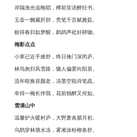
岸隔渔光追晚唱，樽前笑语醉狂书。
玉壶一阙藏肝胆，秃笔千言赋雅茹。
赊得春归如梦醒，鹧鸪声处好耕锄。
梅影点点
小寒已近手难舒，终日掩门深闭庐。
林鸟匆归风雪路，慵人偏爱向阳居。
流年暗换容颜老，冻墨空耽诗笔疏。
幸得一梅长伴我，花前独醉又何如。
雪满山中
温馨炉火暖村庐，大野萧条腊月初。
乌鹊穿林塘水冻，雾凇涂粉柳条舒。