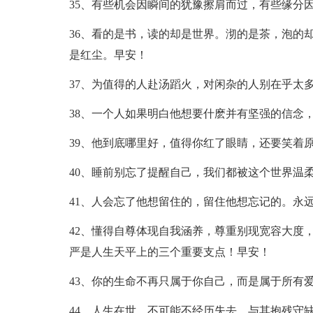
35、有些机会因瞬间的犹豫擦肩而过，有些缘分
36、看的是书，读的却是世界。沏的是茶，泡的
是红尘。早安！
37、为值得的人赴汤蹈火，对闲杂的人别在乎太
38、一个人如果明白他想要什麽并有坚强的信念
39、他到底哪里好，值得你红了眼睛，还要笑着
40、睡前别忘了提醒自己，我们都被这个世界温
41、人会忘了他想留住的，留住他想忘记的。永
42、懂得自尊体现自我涵养，尊重别现宽容大度
严是人生天平上的三个重要支点！早安！
43、你的生命不再只属于你自己，而是属于所有
44、人生在世，不可能不经历失去。与其抱残守