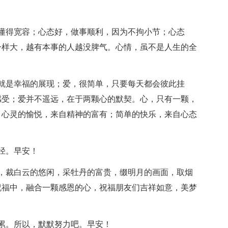
懂得宽容；心态好，做事顺利，因为不拘小节；心态
一样大，越有本事的人越没脾气。心情，虽不是人生的全
就是幸福的展现；爱，很简单，只要每天都会彼此挂
感受；爱并不遥远，在于两颗心的默契。心，只有一颗，
。心灵的愉悦，来自精神的富有；简单的快乐，来自心态
径。早安！
，裁白云的悠闲，采牡丹的富贵，缀明月的画面，取烟
祝福中，融合一颗感恩的心，祝福朋友们吉祥如意，美梦
累。所以，默默努力吧。早安！