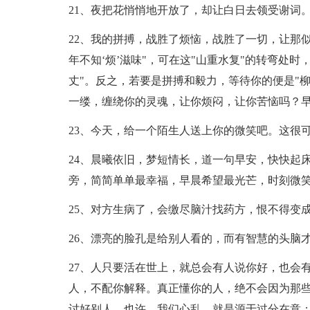
21、夜把花悄悄地开放了，却让白日去领受谢词
22、我的拼搏，战胜了烦恼，战胜了一切，让那
年不知‘烦’滋味"，可在这"山重水复"的转弯处
丈"。反之，若要是拼搏和毅力，等待你的便是"
一缕，缠绕你的灵魂，让你烦闷，让你苦恼吗？
23、今天，给一个陌生人送上你的微笑吧。这很
24、晨曦依旧，梦短情长，道一句早安，快快起
旁，简简单单最幸福，早晨希望最光芒，时刻微
25、对方生病了，会缴尽脑汁找药方，恨不得变
26、漂亮的脸孔是给别人看的，而有智慧的头脑
27、人只要活在世上，就总会有人说你好，也会
人，不配你解释。真正懂你的人，绝不会因为那
讨好别人。也许，我们心乱，就是源于过分在意