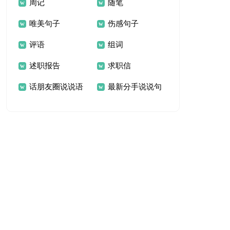
周记
随笔
唯美句子
伤感句子
评语
组词
述职报告
求职信
话朋友圈说说语
最新分手说说句
录
子