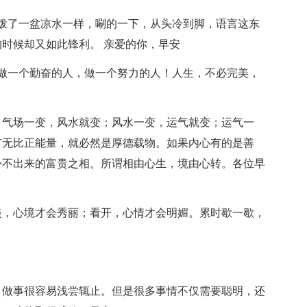
泼了一盆凉水一样，唰的一下，从头冷到脚，语言这东
时候却又如此锋利。 亲爱的你，早安
做一个勤奋的人，做一个努力的人！人生，不必完美，
；气场一变，风水就变；风水一变，运气就变；运气一
有无比正能量，就必然是厚德载物。如果内心有的是善
扮不出来的富贵之相。所谓相由心生，境由心转。各位早
淡，心境才会秀丽；看开，心情才会明媚。累时歇一歇，
，做事很容易浅尝辄止。但是很多事情不仅需要聪明，还