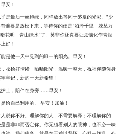
。早安！
似乎是最后一丝艳绿，同样放出等同于盛夏的光彩。"少
时，有谁要是放松下来，等待你的便是"沼泽千里，棘丛万
柳暗花明，青山绿水"了。莫非你还真要让烦恼化作青烟
早上好！
可能是他一天中见到的唯一的阳光。早安！
床，收拾好情绪，晒晒阳光，温暖一整天，祝福伴随你身
笑牢牢记，新的一天新希望！
成护士，陪伴在身旁……早安！
才是给自己利用的。 早安！加油！
有人说你不好。理解你的人，不需要解释；不理解你的
些是是非非而否定你。你无须看别人的眼神，也不必一味
；也许，我们疲惫，就是在于难以释怀。心乱一切乱，心