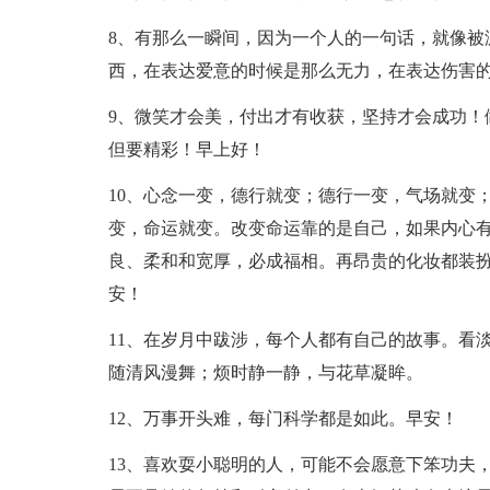
8、有那么一瞬间，因为一个人的一句话，就像被
西，在表达爱意的时候是那么无力，在表达伤害的
9、微笑才会美，付出才有收获，坚持才会成功！
但要精彩！早上好！
10、心念一变，德行就变；德行一变，气场就变
变，命运就变。改变命运靠的是自己，如果内心
良、柔和和宽厚，必成福相。再昂贵的化妆都装
安！
11、在岁月中跋涉，每个人都有自己的故事。看
随清风漫舞；烦时静一静，与花草凝眸。
12、万事开头难，每门科学都是如此。早安！
13、喜欢耍小聪明的人，可能不会愿意下笨功夫