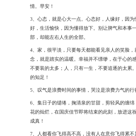
情。早安！
3、心态，就是心大一点。心态好，人缘好，因为
好，生活愉快，因为懂得放下。别让脾气和本事
部，却能左右人生的全部。
4、家，很平淡，只要每天都能看见亲人的笑脸，
念，就是踏实的温暖。幸福并不缥缈，在于心的
不要装的太多；人，只有一生，不要追逐的太累
的知足！
5、叹气是浪费时间的事情，哭泣是浪费力气的行
6、集日子的缱绻，掬清泉的甘甜，剪轻风的缠绵
花的灿烂，在国庆佳节即将结束的此刻，放进这
成真！
7、人都看你飞得高不高，没有人在意你飞得累不