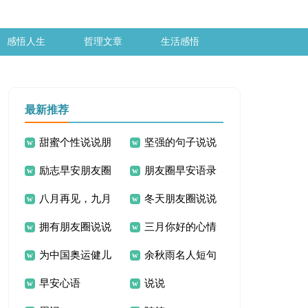
感悟人生
哲理文章
生活感悟
最新推荐
甜蜜个性说说朋
坚强的句子说说
励志早安朋友圈
朋友圈早安语录
友圈
心情短语 生病了坚
八月再见，九月
冬天朋友圈说说
说说
说说
强的心情说说
拥有朋友圈说说
三月你好的心情
你好说说句子
文案
为中国奥运健儿
余秋雨名人短句
语录
说说
早安心语
说说
加油的说说
说说