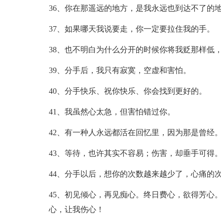
36、你在那遥远的地方，是我永远也到达不了的
37、如果哪天我说要走，你一定要拉住我的手。
38、也不明白为什么分开的时候你将我贬那样低
39、分手后，我只有寂寞，空虚和害怕。
40、分手快乐、祝你快乐、你会找到更好的。
41、我虽然心太急，但害怕错过你。
42、有一种人永远都活在回忆里，因为那是曾经
43、等待，也许其实不容易；伤害，却垂手可得
44、分手以后，想你的次数越来越少了，心痛的
45、初见倾心，再见痴心。终日费心，欲得芳心
心，让我伤心！