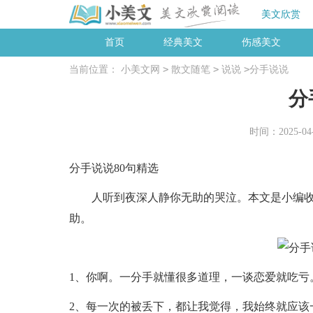
美文欣赏
首页
经典美文
伤感美文
>
>
>
当前位置：
小美文网
散文随笔
说说
分手说说
分
时间：2025-04-2
分手说说80句精选
人听到夜深人静你无助的哭泣。本文是小编收
助。
1、你啊。一分手就懂很多道理，一谈恋爱就吃亏
2、每一次的被丢下，都让我觉得，我始终就应该