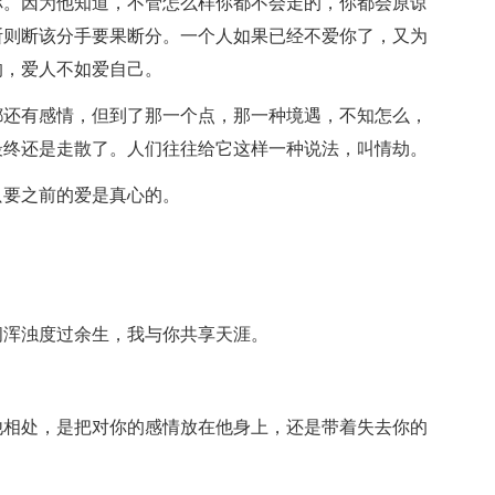
你。因为他知道，不管怎么样你都不会走的，你都会原谅
断则断该分手要果断分。一个人如果已经不爱你了，又为
的，爱人不如爱自己。
都还有感情，但到了那一个点，那一种境遇，不知怎么，
最终还是走散了。人们往往给它这样一种说法，叫情劫。
只要之前的爱是真心的。
间浑浊度过余生，我与你共享天涯。
他相处，是把对你的感情放在他身上，还是带着失去你的