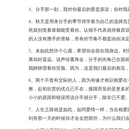
3、分手那一刻，我对你最后的爱是原谅；你对我
4、秋天是用来分手的季节得学着为自己的选择负
死就别觉着谁都能受着你。认错不代表就得被原
的人没有携手的资格，所有的节奏不都是由你决
5、未如此想许个心愿，希望你会留在我身边。时
离却好遥远。说声珍重再会，分手的街角已在面
我静静望着你笑脸。因为，这是我们最后的相见
6、两个不曾有交际的人，因为有缘才相识相爱在
擦，起初欣赏的优点已不在，接踵而至的是更多
小小的原因和错误而说分手就分手，除非已不爱
7、人生之路就是如此，如同爱情一样，当在相爱
到有那一天的时候你才会去想那些，为什么我们