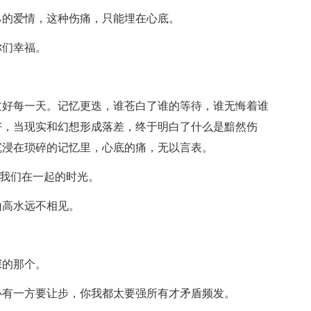
己的爱情，这种伤痛，只能埋在心底。
你们幸福。
。
过好每一天。记忆更迭，谁苍白了谁的等待，谁无悔着谁
好，当现实和幻想形成落差，终于明白了什么是黯然伤
沉浸在琐碎的记忆里，心底的痛，无以言表。
起我们在一起的时光。
山高水远不相见。
深的那个。
必有一方要让步，你我都太要强所有才矛盾频发。