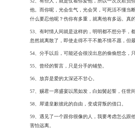
52、有些人，就是仗着你爱他，所以一次次欺负
他。而你呢，光会生气，光会哭，可死活不懂当
什么要忍他呢？伤你有多重，就离他有多远。真
53、有时情人间就是这样的，明明都不想分手，
忽然就离散了，即使走得不干不脆不情不愿，但
54、分手以后，可能还会很没出息的偷偷想念，
55、曾经的誓言，只是分手的铺垫。
56、放弃是爱的太深还不甘心。
57、赐君一席盛宴以黑如发，白如鬓起誓，任世
58、屖遣皇歉彼此的自由，变成背叛的借口。
59、遇见了一个跟你很像的人，我要考虑怎么跟
害怕远离。