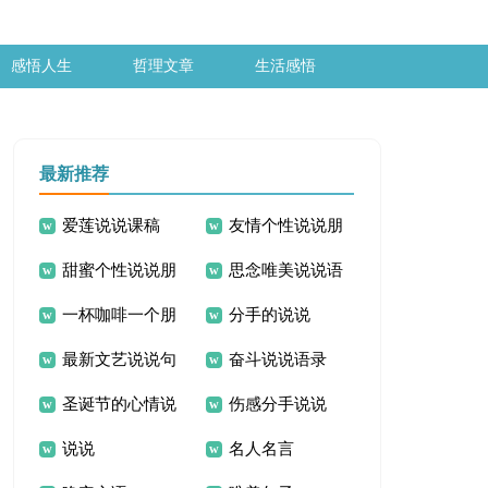
感悟人生
哲理文章
生活感悟
最新推荐
爱莲说说课稿
友情个性说说朋
甜蜜个性说说朋
思念唯美说说语
友圈
一杯咖啡一个朋
分手的说说
友圈
录
最新文艺说说句
奋斗说说语录
友一下午的说说
圣诞节的心情说
伤感分手说说
子
说说
名人名言
说