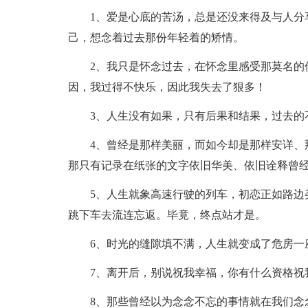
1、爱是心底的苦汤，总是还没来得及与人分享
己，想念着过去那份年轻着的矫情。
2、我只是怀念过去，在怀念里感受那莫名的伤
因，我过得不快乐，因此我失去了狠多！
3、人生没有如果，只有后果和结果，过去的
4、曾经是那样美丽，而如今却是那样安详、那
那只有记录在纸张的文字依旧华美、依旧诠释曾
5、人生就象高速行驶的列车，初恋正如路边美
跳下车去流连忘返。毕竟，终点站才是。
6、时光的缝隙填不满，人生就变成了危房一座
7、离开后，别说祝我幸福，你有什么资格祝
8、那些曾经以为念念不忘的事情就在我们念念