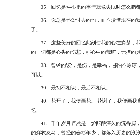
35、回忆是件很累的事情就像失眠时怎么躺都
36、你总是怀念过去的他，而不珍惜现在的我
了。
37、这些美好的回忆此刻使我的心在痛楚，我
的一切都是心头的伤悲，那心中的荒旷，无措的
38、曾经的'爱，是伤，是幸福，哪怕不原谅
可以。
39、最初不相识，最后不相认。
40、花开了，我便画花。 花谢了，我便画我自
忆。
41、千年岁月俨然是一炉酝酿深久的沉香屑，
的鲜衣怒马，曾经的春衫年少，都落入历史的滚