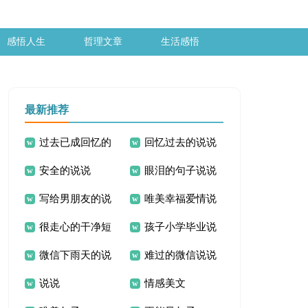
感悟人生
哲理文章
生活感悟
最新推荐
过去已成回忆的
回忆过去的说说
安全的说说
眼泪的句子说说
说说
写给男朋友的说
唯美幸福爱情说
心
很走心的干净短
孩子小学毕业说
说
说
微信下雨天的说
难过的微信说说
句心情说说
说
说说
情感美文
说