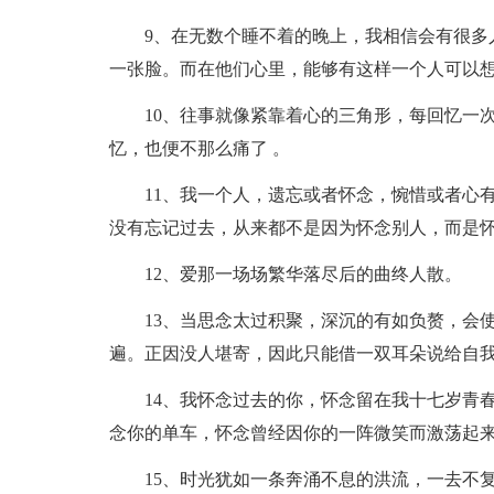
9、在无数个睡不着的晚上，我相信会有很多人
一张脸。而在他们心里，能够有这样一个人可以
10、往事就像紧靠着心的三角形，每回忆一次
忆，也便不那么痛了 。
11、我一个人，遗忘或者怀念，惋惜或者心有
没有忘记过去，从来都不是因为怀念别人，而是
12、爱那一场场繁华落尽后的曲终人散。
13、当思念太过积聚，深沉的有如负赘，会使
遍。正因没人堪寄，因此只能借一双耳朵说给自
14、我怀念过去的你，怀念留在我十七岁青春
念你的单车，怀念曾经因你的一阵微笑而激荡起
15、时光犹如一条奔涌不息的洪流，一去不复