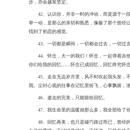
步，亦会越发坚定。
42、认识你，并非一时的冲动，而是源于一段
举一动，是那么的亲切和熟悉，像极了那个曾经
找到了初恋的感觉。
43、一切都是瞬间，一切都会过去，一切过去
44、怀念，大一的我们！怀念，一起弹着吉他
你们给我的回忆……怀念已成回忆，回忆终究怀
45、走在无边岁月里，风不时吹起我头发，不
我。尘封心底的往事在记忆里纷飞，心事飘摇，
46、逝去的完美，只能留给回忆。
47、我生命里的温暖就那么多，我全部给了你
48、回忆再美，也只是碰巧路过而已，曾经的