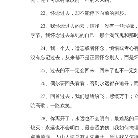
去，完全可以有像以前一样的未来啊。
22、怀念过去，却不能停下向前的脚步。
23、我怀念过去的云，洁净，没有一丝瑕疵，
季节。我怀念过去单纯的自己，那个淘气鬼和那
24、我一个人，遗忘或者怀念，惋惜或者心有
没有忘记过去，从来都不是正因怀念别人，而是
25、过去的不一定会回来，回来了也不一定如
26、偶尔要回头看看，否则永远都在追寻，而
27、回首过去，我们思绪纷飞，感慨万千；立
吭高歌，一路欢笑。
28、你离开了，永远也不会明白，最难熬的日
熄灭；永远也不会明白，最苦涩的伤口我如何掩
点地填满。人山人海总有人先离开，所以我又何