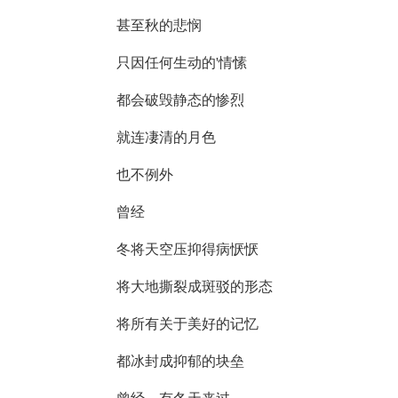
甚至秋的悲悯
只因任何生动的'情愫
都会破毁静态的惨烈
就连凄清的月色
也不例外
曾经
冬将天空压抑得病恹恹
将大地撕裂成斑驳的形态
将所有关于美好的记忆
都冰封成抑郁的块垒