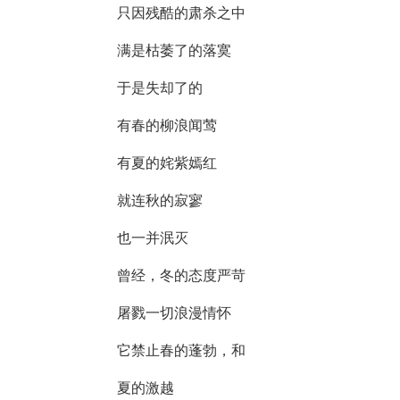
只因残酷的肃杀之中
满是枯萎了的落寞
于是失却了的
有春的柳浪闻莺
有夏的姹紫嫣红
就连秋的寂寥
也一并泯灭
曾经，冬的态度严苛
屠戮一切浪漫情怀
它禁止春的蓬勃，和
夏的激越