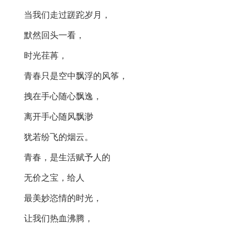
当我们走过蹉跎岁月，
默然回头一看，
时光荏苒，
青春只是空中飘浮的风筝，
拽在手心随心飘逸，
离开手心随风飘渺
犹若纷飞的烟云。
青春，是生活赋予人的
无价之宝，给人
最美妙恣情的时光，
让我们热血沸腾，