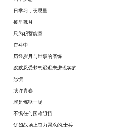
日学习，夜思量
披星戴月
只为积蓄能量
奋斗中
历经岁月与世事的磨练
默默忍受梦想迟迟未进现实的
恐慌
或许青春
就是炼狱一场
不惧任何困难阻挡
犹如战场上奋力厮杀的.士兵