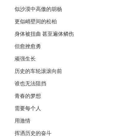
似沙漠中高傲的胡杨
更似峭壁间的松柏
身体被扭曲 甚至遍体鳞伤
但愈挫愈勇
顽强生长
历史的车轮滚滚向前
谁也无法阻挡
青春的梦想
需要每个人
用激情
挥洒历史的奋斗