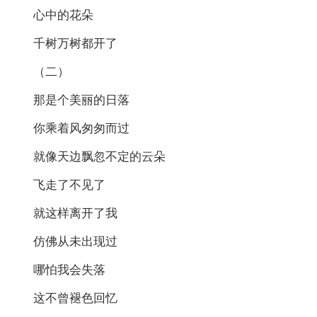
心中的花朵
千树万树都开了
（二）
那是个美丽的日落
你乘着风匆匆而过
就像天边飘忽不定的云朵
飞走了不见了
就这样离开了我
仿佛从未出现过
哪怕我会失落
这不曾褪色回忆