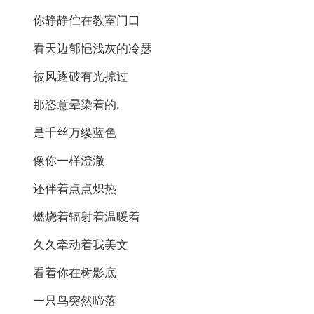
你静静伫在教室门口
看天边郁悒浅灰的冷瑟
被风逐破有光掠过
那恣意晕染着的.
是千丝万缕蓝色
像你一样澄澈
还伴着点点炽热
燃烧着辐射着温暖着
久久牵动着我美文
看着你在树影底
一只鸟突然啼落