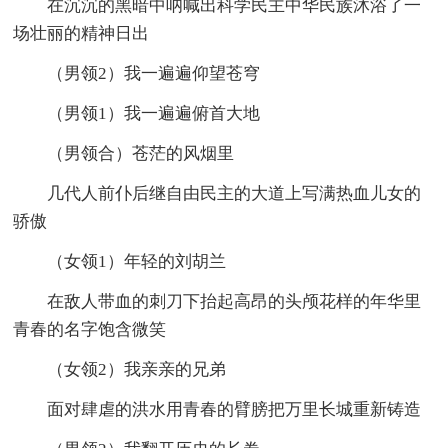
在沉沉的黑暗中呐喊出科学民主中华民族沐浴了一
场壮丽的精神日出
（男领2）我一遍遍仰望苍穹
（男领1）我一遍遍俯首大地
（男领合）苍茫的风烟里
几代人前仆后继自由民主的大道上写满热血儿女的
骄傲
（女领1）年轻的刘胡兰
在敌人带血的刺刀下抬起高昂的头颅花样的年华里
青春的名字饱含微笑
（女领2）我亲亲的兄弟
面对肆虐的洪水用青春的臂膀把万里长城重新铸造