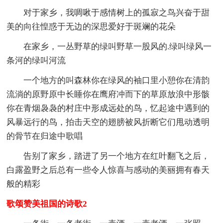
对于家乡，我啁啾于感情树上的孤寂之鸟兴奋于甜
美的向往惶惑于无边的深思爱好于斑斓的花朵
在家乡，一丛野草的绿叫野草一股风的.绿叫绿风一
条河的绿叫河流
一个地方的叫森林你在绿风的袖口里小憩你在清韵
流淌的原野原中长睡你在鹰府冲而下的草原放浪中形骸
你在青烟袅袅的村庄中形成远处的鸟，忆起途中遇到的
风暴远行的鸟，拍击天空的翅膀被风折断它们甩动透明
的骨节在归途中歌唱
告别了家乡，踏进了另一个地方在红叶翻飞之后，
白露盈野之后总有一些令人惊喜与感动的美丽拥有春天
般的精彩
歌颂赞美祖国的诗歌2