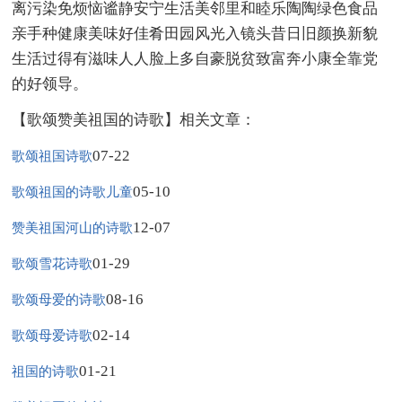
离污染免烦恼谧静安宁生活美邻里和睦乐陶陶绿色食品
亲手种健康美味好佳肴田园风光入镜头昔日旧颜换新貌
生活过得有滋味人人脸上多自豪脱贫致富奔小康全靠党
的好领导。
【歌颂赞美祖国的诗歌】相关文章：
07-22
歌颂祖国诗歌
05-10
歌颂祖国的诗歌儿童
12-07
赞美祖国河山的诗歌
01-29
歌颂雪花诗歌
08-16
歌颂母爱的诗歌
02-14
歌颂母爱诗歌
01-21
祖国的诗歌