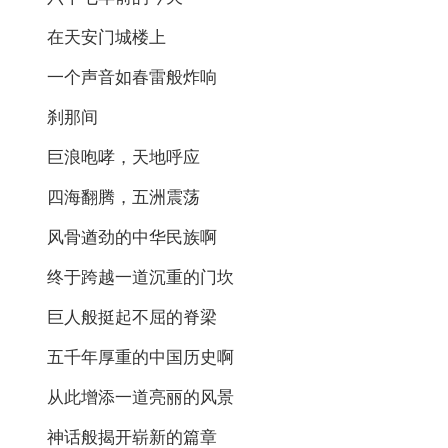
在天安门城楼上
一个声音如春雷般炸响
刹那间
巨浪咆哮，天地呼应
四海翻腾，五洲震荡
风骨遒劲的中华民族啊
终于跨越一道沉重的门坎
巨人般挺起不屈的脊梁
五千年厚重的中国历史啊
从此增添一道亮丽的风景
神话般揭开崭新的篇章