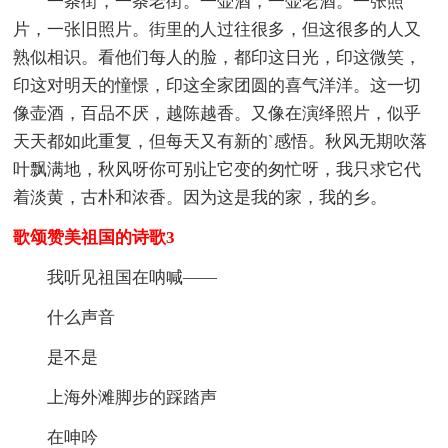
一条街，一条老街。一壶酒，一壶老酒。一张照
片，一张旧照片。街里的人过往很多，但这很多的人又
熟似相识。看他们每人的脸，都印这日光，印这微笑，
印这对明天的憧憬，印这全家团圆的喜气洋洋。这一切
像壶酒，百品不厌，越陈越香。又像在演绎照片，似乎
天天都如此重复，但每天又有新的`感悟。秋风无期吹落
叶飘满地，秋风呀你可别让它变的匆忙呀，我只求它代
着淡黄，古朴和浓香。因为这是我的家，我的乡。
歌颂赞美祖国的诗歌3
我听见祖国在呐喊——
什么声音
是不是
上海外滩脚步的踩踏声
在呻吟