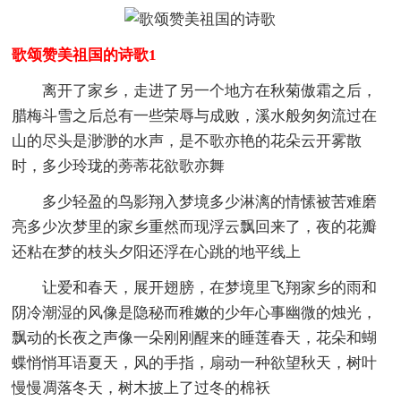
歌颂赞美祖国的诗歌1
离开了家乡，走进了另一个地方在秋菊傲霜之后，
腊梅斗雪之后总有一些荣辱与成败，溪水般匆匆流过在
山的尽头是渺渺的水声，是不歌亦艳的花朵云开雾散
时，多少玲珑的蒡蒂花欲歌亦舞
多少轻盈的鸟影翔入梦境多少淋漓的情愫被苦难磨
亮多少次梦里的家乡重然而现浮云飘回来了，夜的花瓣
还粘在梦的枝头夕阳还浮在心跳的地平线上
让爱和春天，展开翅膀，在梦境里飞翔家乡的雨和
阴冷潮湿的风像是隐秘而稚嫩的少年心事幽微的烛光，
飘动的长夜之声像一朵刚刚醒来的睡莲春天，花朵和蝴
蝶悄悄耳语夏天，风的手指，扇动一种欲望秋天，树叶
慢慢凋落冬天，树木披上了过冬的棉袄