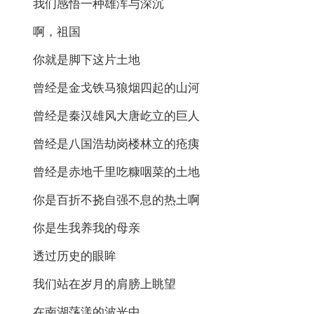
我们感悟一种雄浑与深沉
啊，祖国
你就是脚下这片土地
曾经是金戈铁马狼烟四起的山河
曾经是秦汉雄风大唐屹立的巨人
曾经是八国浩劫岗楼林立的疮痍
曾经是赤地千里吃糠咽菜的土地
你是百折不挠自强不息的热土啊
你是生我养我的母亲
透过历史的眼眸
我们站在岁月的肩膀上眺望
在南湖荡漾的波光中