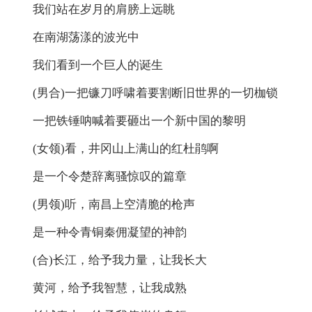
我们站在岁月的肩膀上远眺
在南湖荡漾的波光中
我们看到一个巨人的诞生
(男合)一把镰刀呼啸着要割断旧世界的一切枷锁
一把铁锤呐喊着要砸出一个新中国的黎明
(女领)看，井冈山上满山的红杜鹃啊
是一个令楚辞离骚惊叹的篇章
(男领)听，南昌上空清脆的枪声
是一种令青铜秦佣凝望的神韵
(合)长江，给予我力量，让我长大
黄河，给予我智慧，让我成熟