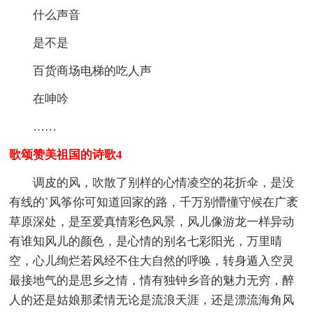
什么声音
是不是
百货商场电梯的吃人声
在呻吟
……
歌颂赞美祖国的诗歌4
调皮的风，吹散了别样的心情凌空的花折伞，是没
有线的`风筝你可知道回家的路，千万别懵懂守候在广袤
草原深处，是至爱真情彩色风景，风儿像游龙一样异动
有谁知风儿的颜色，是心情的别名七彩阳光，万里晴
空，心儿绚烂若风经不住大自然的呼唤，转身遁入空灵
最接地气的是思乡之情，情有独钟乡音的魅力无穷，醉
人的还是姑娘那柔情无论是流浪天涯，还是漂流海角风