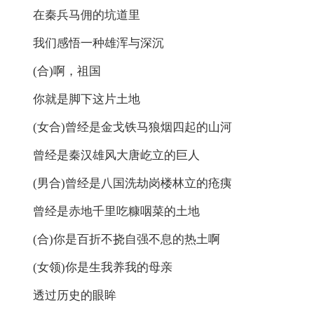
在秦兵马佣的坑道里
我们感悟一种雄浑与深沉
(合)啊，祖国
你就是脚下这片土地
(女合)曾经是金戈铁马狼烟四起的山河
曾经是秦汉雄风大唐屹立的巨人
(男合)曾经是八国洗劫岗楼林立的疮痍
曾经是赤地千里吃糠咽菜的土地
(合)你是百折不挠自强不息的热土啊
(女领)你是生我养我的母亲
透过历史的眼眸