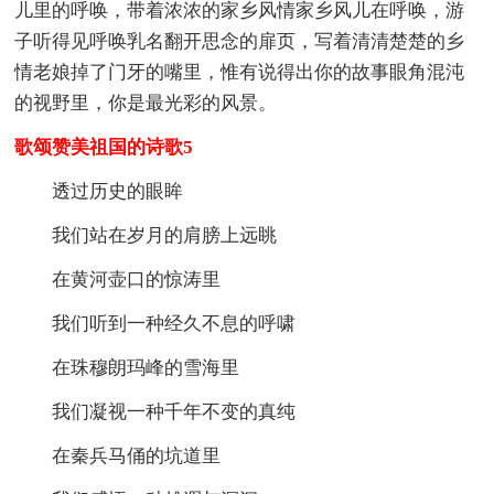
儿里的呼唤，带着浓浓的家乡风情家乡风儿在呼唤，游
子听得见呼唤乳名翻开思念的扉页，写着清清楚楚的乡
情老娘掉了门牙的嘴里，惟有说得出你的故事眼角混沌
的视野里，你是最光彩的风景。
歌颂赞美祖国的诗歌5
透过历史的眼眸
我们站在岁月的肩膀上远眺
在黄河壶口的惊涛里
我们听到一种经久不息的呼啸
在珠穆朗玛峰的雪海里
我们凝视一种千年不变的真纯
在秦兵马俑的坑道里