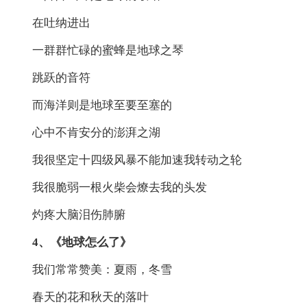
在吐纳进出
一群群忙碌的蜜蜂是地球之琴
跳跃的音符
而海洋则是地球至要至塞的
心中不肯安分的澎湃之湖
我很坚定十四级风暴不能加速我转动之轮
我很脆弱一根火柴会燎去我的头发
灼疼大脑泪伤肺腑
4、《地球怎么了》
我们常常赞美：夏雨，冬雪
春天的花和秋天的落叶