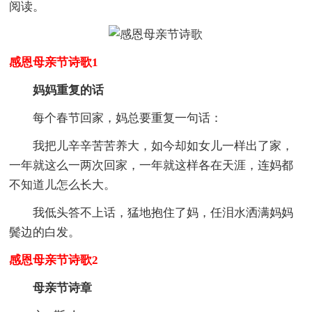
阅读。
感恩母亲节诗歌1
妈妈重复的话
每个春节回家，妈总要重复一句话：
我把儿辛辛苦苦养大，如今却如女儿一样出了家，
一年就这么一两次回家，一年就这样各在天涯，连妈都
不知道儿怎么长大。
我低头答不上话，猛地抱住了妈，任泪水洒满妈妈
鬓边的白发。
感恩母亲节诗歌2
母亲节诗章