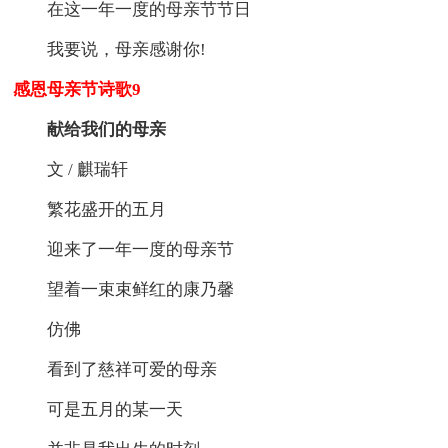
在这一年一度的母亲节节日
我要说，母亲感谢你!
感恩母亲节诗歌9
献给我们的母亲
文 / 麒瑞轩
繁花盛开的五月
迎来了一年一度的母亲节
望着一束束鲜红的康乃馨
仿佛
看到了慈祥可爱的母亲
可是五月的某一天