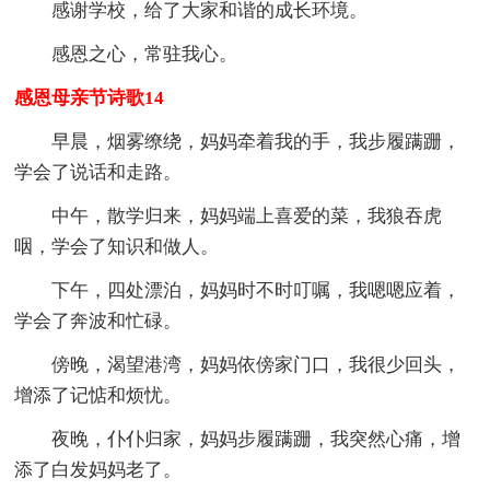
感谢学校，给了大家和谐的成长环境。
感恩之心，常驻我心。
感恩母亲节诗歌14
早晨，烟雾缭绕，妈妈牵着我的手，我步履蹒跚，
学会了说话和走路。
中午，散学归来，妈妈端上喜爱的菜，我狼吞虎
咽，学会了知识和做人。
下午，四处漂泊，妈妈时不时叮嘱，我嗯嗯应着，
学会了奔波和忙碌。
傍晚，渴望港湾，妈妈依傍家门口，我很少回头，
增添了记惦和烦忧。
夜晚，仆仆归家，妈妈步履蹒跚，我突然心痛，增
添了白发妈妈老了。