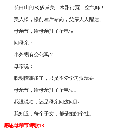
长白山的'树多景美，水甜街宽，空气鲜！
美人松，楼前屋后站岗，父亲天天蹓达。
母亲节，给母亲打了个电话
问母亲：
小外甥有变化吗？
母亲说：
聪明懂事多了，只是不爱学习贪玩耍。
母亲节，给母亲打了个电话。
我没说啥，还是母亲问这问那……
我知道，每个子女，都是她的牵挂。
感恩母亲节诗歌13