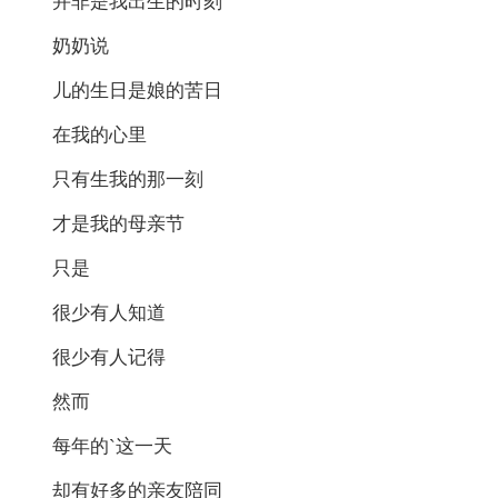
并非是我出生的时刻
奶奶说
儿的生日是娘的苦日
在我的心里
只有生我的那一刻
才是我的母亲节
只是
很少有人知道
很少有人记得
然而
每年的`这一天
却有好多的亲友陪同