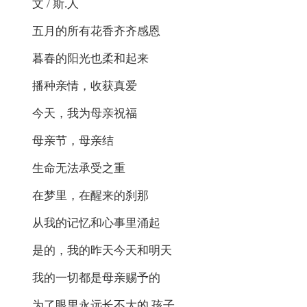
文 / 斯.人
五月的所有花香齐齐感恩
暮春的阳光也柔和起来
播种亲情，收获真爱
今天，我为母亲祝福
母亲节，母亲结
生命无法承受之重
在梦里，在醒来的刹那
从我的记忆和心事里涌起
是的，我的昨天今天和明天
我的一切都是母亲赐予的
为了眼里永远长不大的.孩子