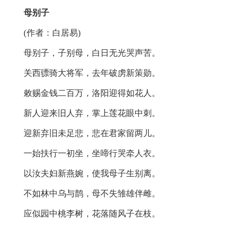
母别子
(作者：白居易)
母别子，子别母，白日无光哭声苦。
关西骠骑大将军，去年破虏新策勋。
敕赐金钱二百万，洛阳迎得如花人。
新人迎来旧人弃，掌上莲花眼中刺。
迎新弃旧未足悲，悲在君家留两儿。
一始扶行一初坐，坐啼行哭牵人衣。
以汝夫妇新燕婉，使我母子生别离。
不如林中乌与鹊，母不失雏雄伴雌。
应似园中桃李树，花落随风子在枝。