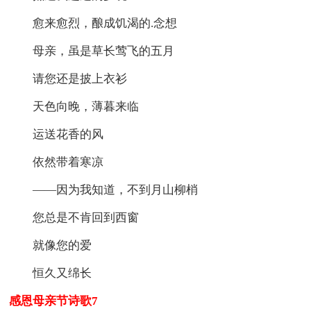
愈来愈烈，酿成饥渴的.念想
母亲，虽是草长莺飞的五月
请您还是披上衣衫
天色向晚，薄暮来临
运送花香的风
依然带着寒凉
——因为我知道，不到月山柳梢
您总是不肯回到西窗
就像您的爱
恒久又绵长
感恩母亲节诗歌7