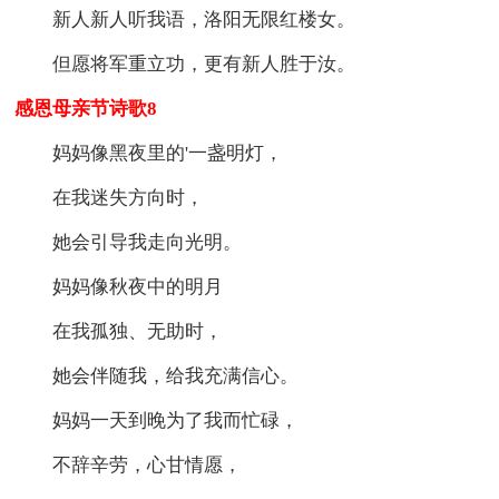
新人新人听我语，洛阳无限红楼女。
但愿将军重立功，更有新人胜于汝。
感恩母亲节诗歌8
妈妈像黑夜里的'一盏明灯，
在我迷失方向时，
她会引导我走向光明。
妈妈像秋夜中的明月
在我孤独、无助时，
她会伴随我，给我充满信心。
妈妈一天到晚为了我而忙碌，
不辞辛劳，心甘情愿，