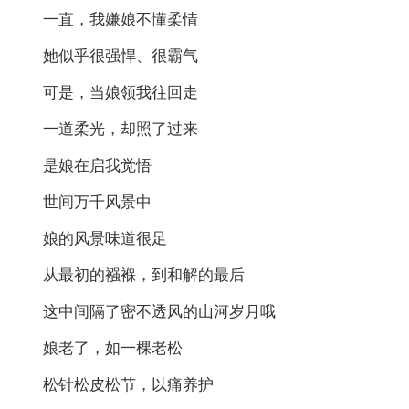
一直，我嫌娘不懂柔情
她似乎很强悍、很霸气
可是，当娘领我往回走
一道柔光，却照了过来
是娘在启我觉悟
世间万千风景中
娘的风景味道很足
从最初的襁褓，到和解的最后
这中间隔了密不透风的山河岁月哦
娘老了，如一棵老松
松针松皮松节，以痛养护