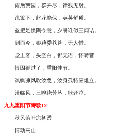
雨后荒园，群卉尽，律残无射。
疏篱下，此花能保，英英鲜质。
盈把足娱陶令意，夕餐谁似三闾诘。
到而今，狼藉委苍苔，无人惜。
堂上客，头空白，都无语，怀畴昔
恨因循过了，重阳佳节。
飒飒凉风吹汝急，汝身孤特应难立。
漫临风，三嗅绕芳丛，歌还泣。
九九重阳节诗歌12
秋风落叶凉初透
情动高山