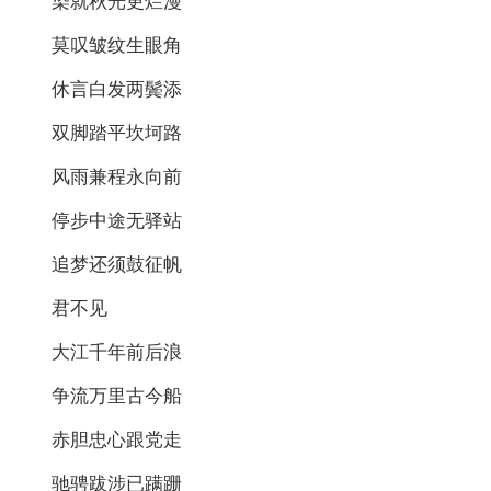
染就秋光更烂漫
莫叹皱纹生眼角
休言白发两鬓添
双脚踏平坎坷路
风雨兼程永向前
停步中途无驿站
追梦还须鼓征帆
君不见
大江千年前后浪
争流万里古今船
赤胆忠心跟党走
驰骋跋涉已蹒跚