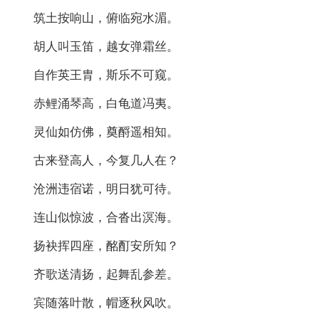
筑土按响山，俯临宛水湄。
胡人叫玉笛，越女弹霜丝。
自作英王胄，斯乐不可窥。
赤鲤涌琴高，白龟道冯夷。
灵仙如仿佛，奠酹遥相知。
古来登高人，今复几人在？
沧洲违宿诺，明日犹可待。
连山似惊波，合沓出溟海。
扬袂挥四座，酩酊安所知？
齐歌送清扬，起舞乱参差。
宾随落叶散，帽逐秋风吹。