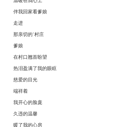
温暖在我心上
伴我回家看爹娘
走进
那亲切的`村庄
爹娘
在村口翘首盼望
热泪盈满了我的眼眶
慈爱的目光
端祥着
我开心的脸庞
久违的温馨
暖了我的心房