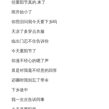
但重阳节真的.来了
雨开始小了
你照旧问我今天要下乡吗
天凉了多穿点衣服
临出门忍不住告诉你
今天重阳节了
你漫不经心的嗯了声
算是对我毫不经意的回答
还嘱咐我别忘了带伞
下乡途中
我一次次告诉同事