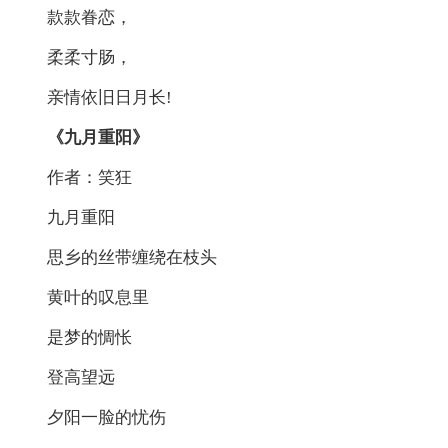
款款眷恋，
柔柔寸肠，
亲情依旧日月长!
《九月重阳》
作者：笑狂
九月重阳
思乡的丝带缠绕在枝头
黄叶的叹息里
是梦的惆怅
登高望远
夕阳一脸的忧伤