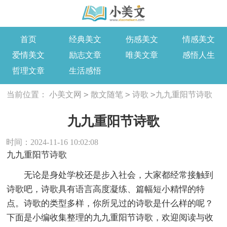
首页
经典美文
伤感美文
情感美文
爱情美文
励志文章
唯美文章
感悟人生
哲理文章
生活感悟
>
>
>
当前位置：
小美文网
散文随笔
诗歌
九九重阳节诗歌
九九重阳节诗歌
时间：2024-11-16 10:02:08
九九重阳节诗歌
无论是身处学校还是步入社会，大家都经常接触到
诗歌吧，诗歌具有语言高度凝练、篇幅短小精悍的特
点。诗歌的类型多样，你所见过的诗歌是什么样的呢？
下面是小编收集整理的九九重阳节诗歌，欢迎阅读与收