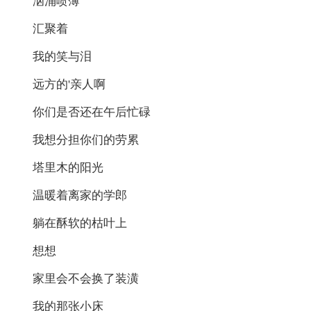
汹涌喷薄
汇聚着
我的笑与泪
远方的'亲人啊
你们是否还在午后忙碌
我想分担你们的劳累
塔里木的阳光
温暖着离家的学郎
躺在酥软的枯叶上
想想
家里会不会换了装潢
我的那张小床