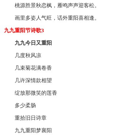
桃源胜景秋恋枫，雁鸣声声迎客松。
画里多姿人气旺，话外重阳喜相逢。
九九重阳节诗歌3
九九今日又重阳
几度秋风凉
几束菊花满卷香
几许深情款相望
绽放那微笑的莲香
多少柔肠
重拾旧日诗章
九九重阳梦襄阳