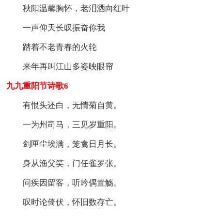
秋阳温馨胸怀，老泪洒向红叶
一声仰天长叹振奋你我
踏着不老青春的火轮
来年再叫江山多姿映眼帘
九九重阳节诗歌6
有恨头还白，无情菊自黄。
一为州司马，三见岁重阳。
剑匣尘埃满，笼禽日月长。
身从渔父笑，门任雀罗张。
问疾因留客，听吟偶置觞。
叹时论倚伏，怀旧数存亡。