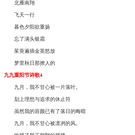
北雁南翔
飞天一行
暮色夕阳欲重扬
忘了满头银霜
茱萸遍插金英怒放
梦里秋日那撩人的
九九重阳节诗歌4
九月，我不甘心被一片落叶。
划上理想与追求的休止符
虽然我的容颜已有了落日的晦暗
九月，我不甘心被凛冽的风。