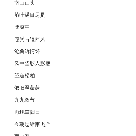
南山山头
落叶满目尽是
凄凉中
感受古道西风
沧桑诉情怀
风中望影人影瘦
望道松柏
依旧翠蒙蒙
九九双节
再现重阳日
今朝思绪南飞雁