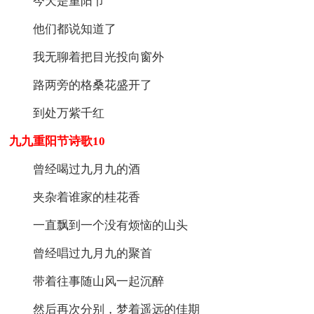
今天是重阳节
他们都说知道了
我无聊着把目光投向窗外
路两旁的格桑花盛开了
到处万紫千红
九九重阳节诗歌10
曾经喝过九月九的酒
夹杂着谁家的桂花香
一直飘到一个没有烦恼的山头
曾经唱过九月九的聚首
带着往事随山风一起沉醉
然后再次分别，梦着遥远的佳期