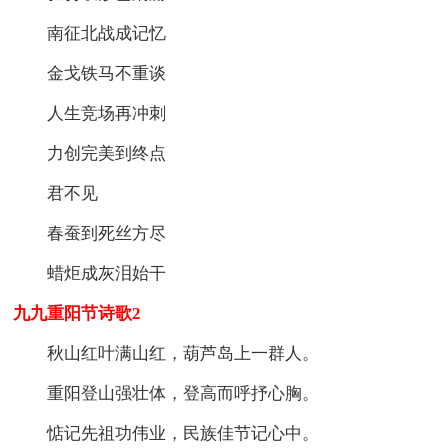
南征北战成记忆
金戈铁马不重谈
人生竞场再冲刺
力创完美到终点
君不见
春蚕到死丝方尽
蜡炬成灰泪始干
九九重阳节诗歌2
秋山红叶满山红，葫芦岛上一群人。
重阳登山强壮体，登高而呼抒心胸。
惦记先祖功伟业，民族佳节记心中。