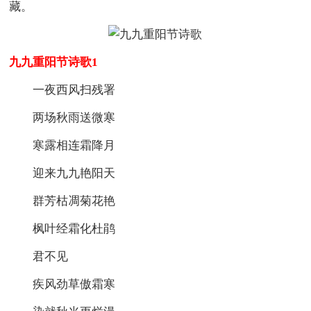
藏。
九九重阳节诗歌1
一夜西风扫残署
两场秋雨送微寒
寒露相连霜降月
迎来九九艳阳天
群芳枯凋菊花艳
枫叶经霜化杜鹃
君不见
疾风劲草傲霜寒