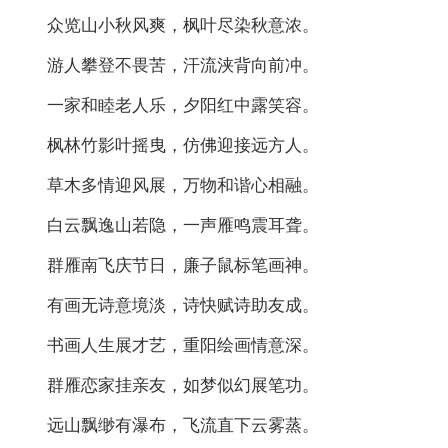
众览山小秋风爽，枫叶尽染秋意浓。
游人攀登不畏苦，汗流浃背向前冲。
一家和睦老人乐，夕阳红中露笑容。
枫林竹影叶摇曳，仿佛迎接远方人。
草木多情迎风展，万物和谐心相融。
白云飘逸山若隐，一声雁鸣震耳聋。
群雁南飞庆节日，廉子鼠标笔画神。
有画无诗意境淡，诗快赋诗助友成。
书画人生展才艺，重阳绘画情意深。
群雁恋家挂亲友，如梦似幻展笔功。
远山飘缈有瀑布，飞流直下云雾蒸。