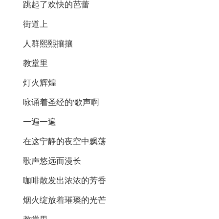
跳起了欢快的芭蕾
街道上
人群熙熙攘攘
教堂里
灯火辉煌
咏诵着圣经的'歌声啊
一遍一遍
在这宁静的夜空中飘荡
歌声悠远而漫长
咖啡散发出浓浓的芳香
烟火绽放着璀璨的光芒