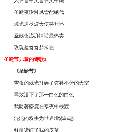
人在雪中笑雪在笑中融
圣诞夜澎湃风雪配绝代
烛光送秋波天使笑开怀
圣诞夜澎湃情话最热卖
玫瑰羞答答梦常在
圣诞节儿童的诗歌2
《圣诞节》
雪夜的残光打碎了弥补不势的天空
导致漫下了那一白色的白色
我骑著麋鹿在寒夜中梭渡
混沌的双手为世界增添罪恶
鲜血染红了我的皮草