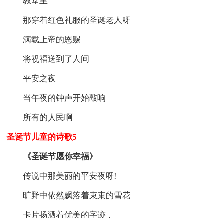
教堂里
那穿着红色礼服的圣诞老人呀
满载上帝的恩赐
将祝福送到了人间
平安之夜
当午夜的钟声开始敲响
所有的人民啊
圣诞节儿童的诗歌5
《圣诞节愿你幸福》
传说中那美丽的平安夜呀!
旷野中依然飘落着束束的雪花
卡片扬洒着优美的字迹，