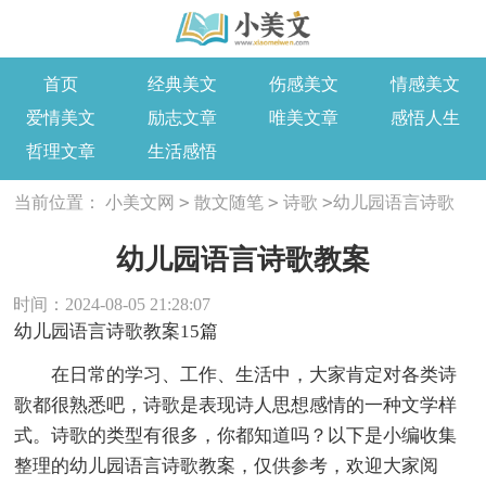
首页
经典美文
伤感美文
情感美文
爱情美文
励志文章
唯美文章
感悟人生
哲理文章
生活感悟
>
>
>
当前位置：
小美文网
散文随笔
诗歌
幼儿园语言诗歌
教案
幼儿园语言诗歌教案
时间：2024-08-05 21:28:07
幼儿园语言诗歌教案15篇
在日常的学习、工作、生活中，大家肯定对各类诗
歌都很熟悉吧，诗歌是表现诗人思想感情的一种文学样
式。诗歌的类型有很多，你都知道吗？以下是小编收集
整理的幼儿园语言诗歌教案，仅供参考，欢迎大家阅