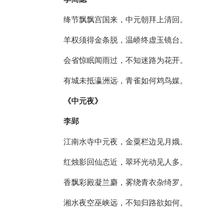
绛节飘飘宫国来，中元朝拜上清回。
羊权须得金条脱，温峤终虚玉镜台。
会省惊眠闻雨过，不知迷路为花开。
有城未抵瀛洲远，青雀如何鸩鸟媒。
《中元夜》
李郢
江南水寺中元夜，金粟栏边见月娥。
红烛影回仙态近，翠环光动见人多。
香飘彩殿凝兰麝，雾绕青衣杂绮罗。
湘水夜空巫峡远，不知归路欲如何。