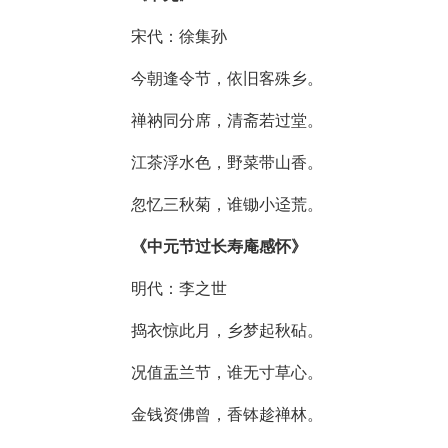
宋代：徐集孙
今朝逢令节，依旧客殊乡。
禅衲同分席，清斋若过堂。
江茶浮水色，野菜带山香。
忽忆三秋菊，谁锄小迳荒。
《中元节过长寿庵感怀》
明代：李之世
捣衣惊此月，乡梦起秋砧。
况值盂兰节，谁无寸草心。
金钱资佛曾，香钵趁禅林。