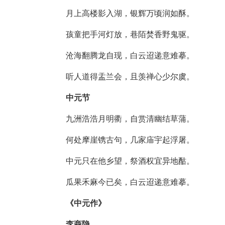
月上高楼影入湖，银辉万顷润如酥。
孩童把手河灯放，巷陌焚香野鬼驱。
沧海翻腾龙自现，白云迢递意难摹。
听人道得盂兰会，且羡禅心少尔虞。
中元节
九洲浩浩月明衢，自赏清幽结草蒲。
何处摩崖镌古句，几家庙宇起浮屠。
中元只在他乡望，祭酒权宜异地酤。
瓜果禾麻今已矣，白云迢递意难摹。
《中元作》
李商隐