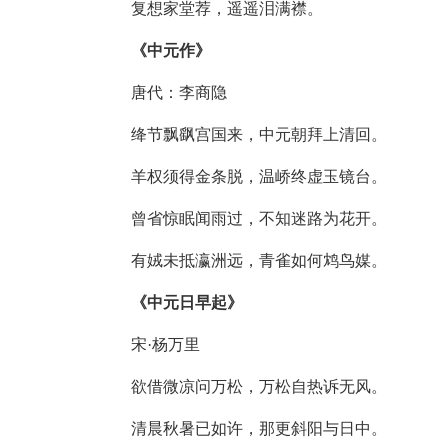
复想家堂荐，遥遥泪满襟。
《中元作》
唐代：李商隐
绛节飘飖宫国来，中元朝拜上清回。
羊权须得金条脱，温峤终虚玉镜台。
曾省惊眠闻雨过，不知迷路为花开。
有娀未抵瀛洲远，青雀如何鸩鸟媒。
《中元日早起》
宋·杨万里
欲借微凉问万松，万松自热诉无风。
清晨秋暑已如许，那更斜阳与日中。