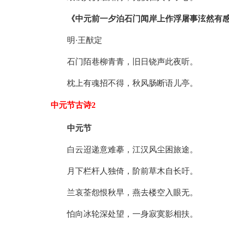
《中元前一夕泊石门闻岸上作浮屠事泫然有
明·王猷定
石门陌巷柳青青，旧日铙声此夜听。
枕上有魂招不得，秋风肠断语儿亭。
中元节古诗2
中元节
白云迢递意难摹，江汉风尘困旅途。
月下栏杆人独倚，阶前草木自长吁。
兰哀荃怨恨秋早，燕去楼空入眼无。
怕向冰轮深处望，一身寂寞影相扶。