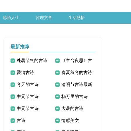
感悟人生
哲理文章
生活感悟
最新推荐
处暑节气的古诗
《章台夜思》古
爱情古诗
春夏秋冬的古诗
诗词鉴赏
冬天的古诗
清明节古诗最新
中元节古诗
杨万里的古诗
中元节古诗
大暑的古诗
古诗
情感美文