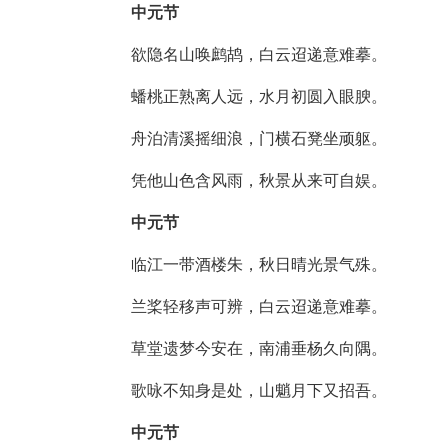
中元节
欲隐名山唤鹧鸪，白云迢递意难摹。
蟠桃正熟离人远，水月初圆入眼腴。
舟泊清溪摇细浪，门横石凳坐顽躯。
凭他山色含风雨，秋景从来可自娱。
中元节
临江一带酒楼朱，秋日晴光景气殊。
兰桨轻移声可辨，白云迢递意难摹。
草堂遗梦今安在，南浦垂杨久向隅。
歌咏不知身是处，山魈月下又招吾。
中元节