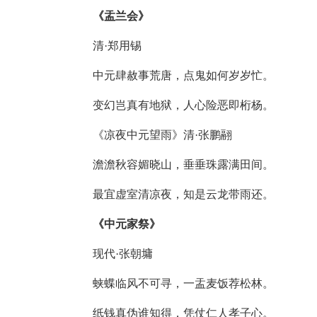
《盂兰会》
清·郑用锡
中元肆赦事荒唐，点鬼如何岁岁忙。
变幻岂真有地狱，人心险恶即桁杨。
《凉夜中元望雨》清·张鹏翮
澹澹秋容媚晓山，垂垂珠露满田间。
最宜虚室清凉夜，知是云龙带雨还。
《中元家祭》
现代·张朝墉
蛱蝶临风不可寻，一盂麦饭荐松林。
纸钱真伪谁知得，凭仗仁人孝子心。